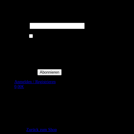
Melden Sie sich für unseren Newsletter
an um stets aktuelle Angebote zu
erhalten.
E-Mail*
Ich bin damit einverstanden, E-
Mail-Newsletter sowie
Werbeaktionen von Royal Dining
zu erhalten. *
Mit der Einwilligung bestätige
ich, dass ich der
Datenschutzerklärung von Royal
Dining zustimme, und bin mir
bewusst, dass ich mich jederzeit
abmelden kann.
Anmelden / Registrieren
0,00
€
Es befinden sich keine Produkte im Warenkorb.
Zurück zum Shop