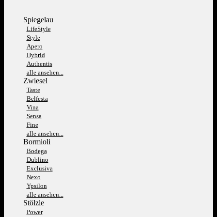
Spiegelau
LifeStyle
Style
Apero
Hybrid
Authentis
alle ansehen...
Zwiesel
Taste
Belfesta
Vina
Sensa
Fine
alle ansehen...
Bormioli
Bodega
Dublino
Exclusiva
Nexo
Ypsilon
alle ansehen...
Stölzle
Power