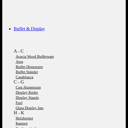
Buffet & Display
A - C
Acacia Wood Buffetware
Agra
Buffet Dispensers
Buffet Ständer
Casablanca
C - G
Cast Aluminium
Display Körbe
Display Stands
Fuel
Glass Display Jars
H - K
Holzbretter
Kannen