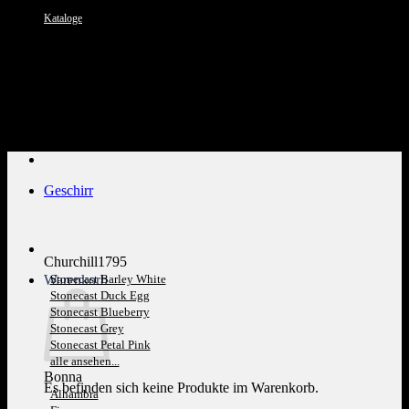
Kataloge
Kundenservice: 089 1270 0802
Geschirr
Churchill1795
Warenkorb
Stonecast Barley White
Stonecast Duck Egg
Stonecast Blueberry
Stonecast Grey
Stonecast Petal Pink
alle ansehen...
Bonna
Es befinden sich keine Produkte im Warenkorb.
Alhambra