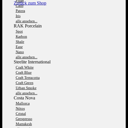
Fium
Zurück zum Shop
Calif
Patera
Iris
alle ansehen...
RAK Porcelain
Spot
Karbon
Shale
Ease
Nano
alle ansehen...
Steelite International
Craft White
Craft Blue
Craft Terracotta
Craft Green
Urban Smoke
alle ansehen...
Costa Nova
Mallorca
Nótos
Cristal
Grespresso
Marrakesh