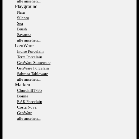
alle ansehen...
Playground
Nara
Silento
Sea
Brush
Savanna
alle ansehen...
GenWare
Incise Porcelain
Terra Porcelain
GenWare Stoneware
GenWare Porcelain
Sabrosa Tableware
alle ansehen...
Marken
Churchill1795
Bonna
RAK Porcelain
Costa Nova
GenWare
alle ansehen...