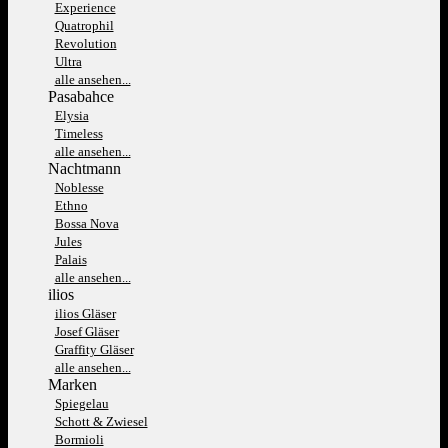
Experience
Quatrophil
Revolution
Ultra
alle ansehen...
Pasabahce
Elysia
Timeless
alle ansehen...
Nachtmann
Noblesse
Ethno
Bossa Nova
Jules
Palais
alle ansehen...
ilios
ilios Gläser
Josef Gläser
Graffity Gläser
alle ansehen...
Marken
Spiegelau
Schott & Zwiesel
Bormioli