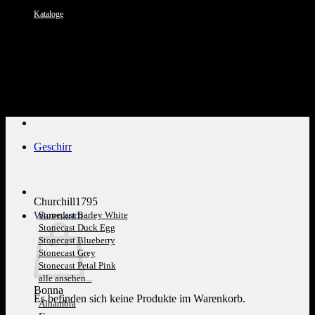
Kataloge
Kundenservice: 089 1270 0802
Geschirr
Churchill1795
Warenkorb
Stonecast Barley White
Stonecast Duck Egg
Stonecast Blueberry
Stonecast Grey
Stonecast Petal Pink
alle ansehen...
Bonna
Es befinden sich keine Produkte im Warenkorb.
Alhambra