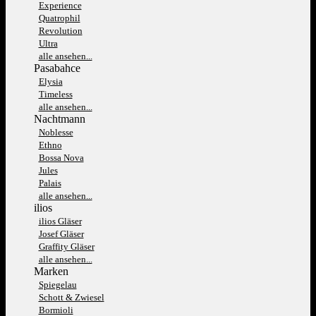
Experience
Quatrophil
Revolution
Ultra
alle ansehen...
Pasabahce
Elysia
Timeless
alle ansehen...
Nachtmann
Noblesse
Ethno
Bossa Nova
Jules
Palais
alle ansehen...
ilios
ilios Gläser
Josef Gläser
Graffity Gläser
alle ansehen...
Marken
Spiegelau
Schott & Zwiesel
Bormioli