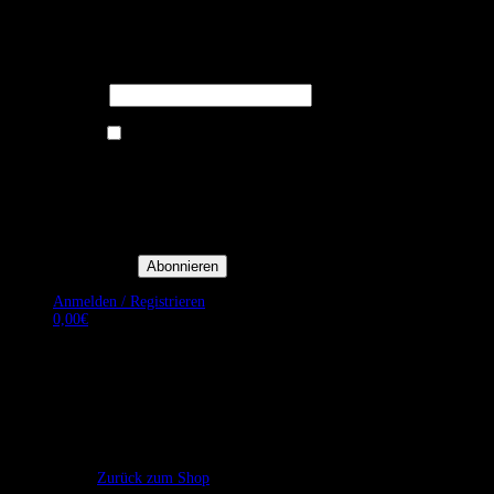
Melden Sie sich für unseren Newsletter
an um stets aktuelle Angebote zu
erhalten.
E-Mail*
Ich bin damit einverstanden, E-
Mail-Newsletter sowie
Werbeaktionen von Royal Dining
zu erhalten. *
Mit der Einwilligung bestätige
ich, dass ich der
Datenschutzerklärung von Royal
Dining zustimme, und bin mir
bewusst, dass ich mich jederzeit
abmelden kann.
Anmelden / Registrieren
0,00
€
Es befinden sich keine Produkte im Warenkorb.
Zurück zum Shop