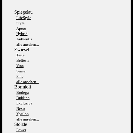
Spiegelau
LifeStyle
Style
Apero
Hybrid
Authentis
alle ansehen...
Zwiesel
Taste
Belfesta
Vina
Sensa
Fine
alle ansehen...
Bormioli
Bodega
Dublino
Exclusiva
Nexo
Ypsilon
alle ansehen...
Stölzle
Power