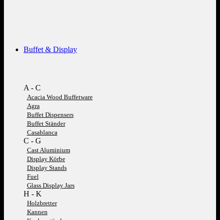
Buffet & Display
A - C
Acacia Wood Buffetware
Agra
Buffet Dispensers
Buffet Ständer
Casablanca
C - G
Cast Aluminium
Display Körbe
Display Stands
Fuel
Glass Display Jars
H - K
Holzbretter
Kannen