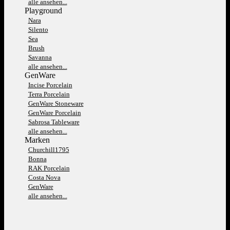
alle ansehen...
Playground
Nara
Silento
Sea
Brush
Savanna
alle ansehen...
GenWare
Incise Porcelain
Terra Porcelain
GenWare Stoneware
GenWare Porcelain
Sabrosa Tableware
alle ansehen...
Marken
Churchill1795
Bonna
RAK Porcelain
Costa Nova
GenWare
alle ansehen...