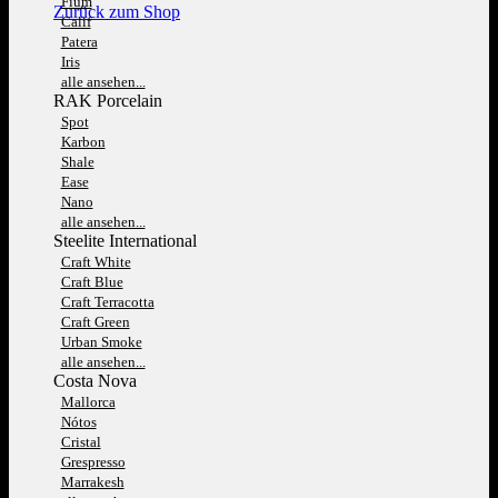
Fium
Zurück zum Shop
Calif
Patera
Iris
alle ansehen...
RAK Porcelain
Spot
Karbon
Shale
Ease
Nano
alle ansehen...
Steelite International
Craft White
Craft Blue
Craft Terracotta
Craft Green
Urban Smoke
alle ansehen...
Costa Nova
Mallorca
Nótos
Cristal
Grespresso
Marrakesh