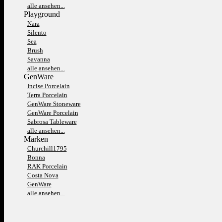
alle ansehen...
Playground
Nara
Silento
Sea
Brush
Savanna
alle ansehen...
GenWare
Incise Porcelain
Terra Porcelain
GenWare Stoneware
GenWare Porcelain
Sabrosa Tableware
alle ansehen...
Marken
Churchill1795
Bonna
RAK Porcelain
Costa Nova
GenWare
alle ansehen...