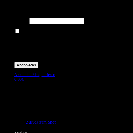
Melden Sie sich für unseren Newsletter an um stets aktuelle
Angebote zu erhalten.
E-Mail*
Ich bin damit einverstanden, E-Mail-Newsletter sowie Werbeaktionen
von Royal Dining zu erhalten. *
Mit der Einwilligung bestätige ich, dass ich der Datenschutzerklärung von
Royal Dining zustimme, und bin mir bewusst, dass ich mich jederzeit
abmelden kann.
Anmelden / Registrieren
0,00
€
Es befinden sich keine Produkte im Warenkorb.
Zurück zum Shop
Kataloge