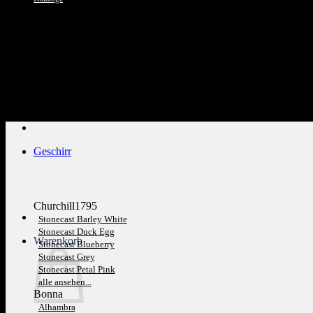
Kundenservice: 089 1270 0802
Geschirr
Churchill1795
Stonecast Barley White
Stonecast Duck Egg
Warenkorb
Stonecast Blueberry
Stonecast Grey
Stonecast Petal Pink
alle ansehen...
Bonna
Alhambra