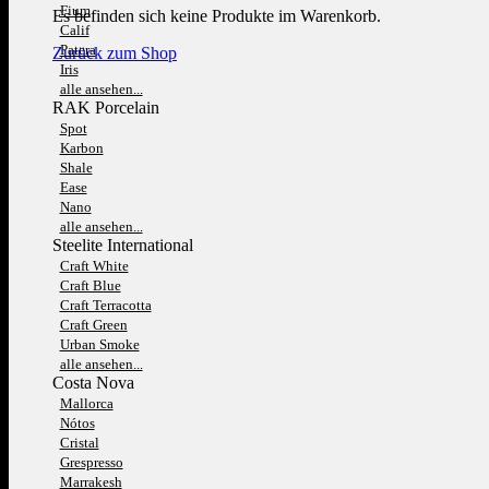
Fium
Es befinden sich keine Produkte im Warenkorb.
Calif
Patera
Zurück zum Shop
Iris
alle ansehen...
RAK Porcelain
Spot
Karbon
Shale
Ease
Nano
alle ansehen...
Steelite International
Craft White
Craft Blue
Craft Terracotta
Craft Green
Urban Smoke
alle ansehen...
Costa Nova
Mallorca
Nótos
Cristal
Grespresso
Marrakesh