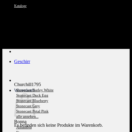
Kataloge
Kundenservice: 089 1270 0802
Geschirr
Churchill1795
Warenkorb
Stonecast Barley White
Stonecast Duck Egg
Stonecast Blueberry
Stonecast Grey
Stonecast Petal Pink
alle ansehen...
Bonna
Es befinden sich keine Produkte im Warenkorb.
Alhambra