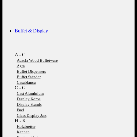
Buffet & Display
A - C
Acacia Wood Buffetware
Agra
Buffet Dispensers
Buffet Ständer
Casablanca
C - G
Cast Aluminium
Display Körbe
Display Stands
Fuel
Glass Display Jars
H - K
Holzbretter
Kannen