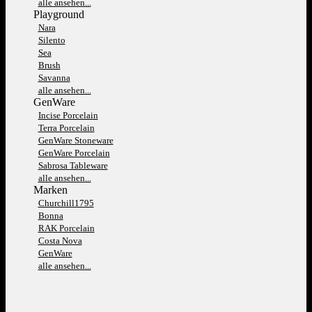
alle ansehen...
Playground
Nara
Silento
Sea
Brush
Savanna
alle ansehen...
GenWare
Incise Porcelain
Terra Porcelain
GenWare Stoneware
GenWare Porcelain
Sabrosa Tableware
alle ansehen...
Marken
Churchill1795
Bonna
RAK Porcelain
Costa Nova
GenWare
alle ansehen...