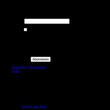
Melden Sie sich für unseren Newsletter
an um stets aktuelle Angebote zu
erhalten.
E-Mail*
Ich bin damit einverstanden, E-
Mail-Newsletter sowie
Werbeaktionen von Royal Dining
zu erhalten. *
Mit der Einwilligung bestätige
ich, dass ich der
Datenschutzerklärung von Royal
Dining zustimme, und bin mir
bewusst, dass ich mich jederzeit
abmelden kann.
Anmelden / Registrieren
0,00
€
Es befinden sich keine Produkte im Warenkorb.
Zurück zum Shop