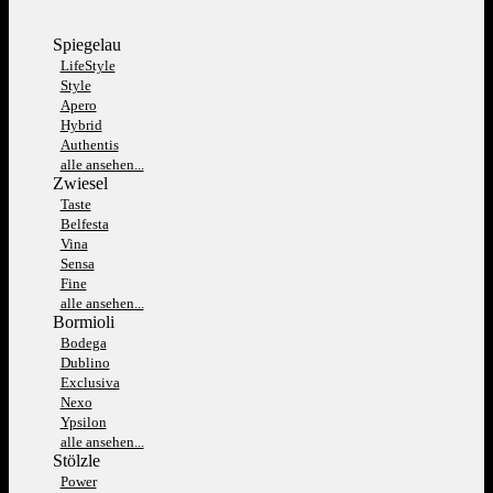
Spiegelau
LifeStyle
Style
Apero
Hybrid
Authentis
alle ansehen...
Zwiesel
Taste
Belfesta
Vina
Sensa
Fine
alle ansehen...
Bormioli
Bodega
Dublino
Exclusiva
Nexo
Ypsilon
alle ansehen...
Stölzle
Power