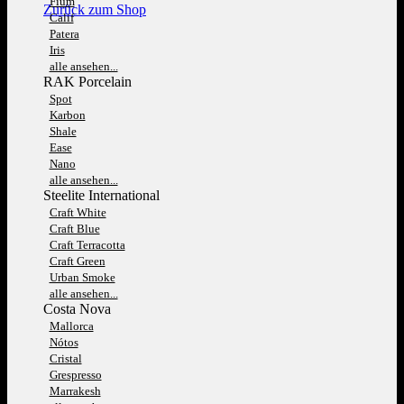
Fium
Zurück zum Shop
Calif
Patera
Iris
alle ansehen...
RAK Porcelain
Spot
Karbon
Shale
Ease
Nano
alle ansehen...
Steelite International
Craft White
Craft Blue
Craft Terracotta
Craft Green
Urban Smoke
alle ansehen...
Costa Nova
Mallorca
Nótos
Cristal
Grespresso
Marrakesh