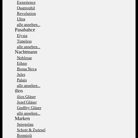
Experience
Quatrophil
Revolution
Ultra
alle ansehen...
Pasabahce
Elysia
Timeless
alle ansehen...
Nachtmann
Noblesse
Ethno
Bossa Nova
Jules
Palais
alle ansehen...
ilios
ilios Gläser
Josef Gläser
Graffity Gläser
alle ansehen...
Marken
Spiegelau
Schott & Zwiesel
Bormioli