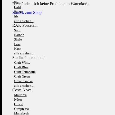
Fium
Es befinden sich keine Produkte im Warenkorb.
Calif
Patera
Zurück zum Shop
Iris
alle ansehen...
RAK Porcelain
Spot
Karbon
Shale
Ease
Nano
alle ansehen...
Steelite International
Craft White
Craft Blue
Craft Terracotta
Craft Green
Urban Smoke
alle ansehen...
Costa Nova
Mallorca
Nótos
Cristal
Grespresso
Marrakesh