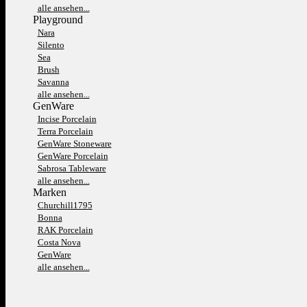
alle ansehen...
Playground
Nara
Silento
Sea
Brush
Savanna
alle ansehen...
GenWare
Incise Porcelain
Terra Porcelain
GenWare Stoneware
GenWare Porcelain
Sabrosa Tableware
alle ansehen...
Marken
Churchill1795
Bonna
RAK Porcelain
Costa Nova
GenWare
alle ansehen...