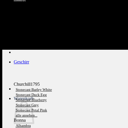
Kundenservice: 089 1270 0802
Geschirr
Churchill1795
Stonecast Barley White
Stonecast Duck Egg
Warenkorb
Stonecast Blueberry
Stonecast Grey
Stonecast Petal Pink
alle ansehen...
Bonna
Alhambra