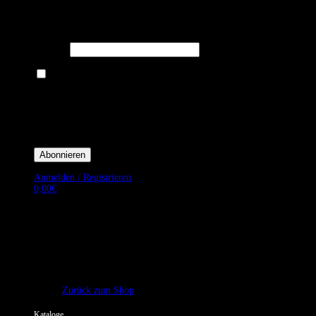
Melden Sie sich für unseren Newsletter an um stets aktuelle
Angebote zu erhalten.
E-Mail*
Ich bin damit einverstanden, E-Mail-Newsletter sowie Werbeaktionen
von Royal Dining zu erhalten. *
Mit der Einwilligung bestätige ich, dass ich der Datenschutzerklärung von
Royal Dining zustimme, und bin mir bewusst, dass ich mich jederzeit
abmelden kann.
Anmelden / Registrieren
0,00
€
Es befinden sich keine Produkte im Warenkorb.
Zurück zum Shop
Kataloge