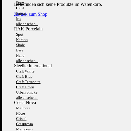
Fium
Es befinden sich keine Produkte im Warenkorb.
Calif
Patera
Zurück zum Shop
Iris
alle ansehen...
RAK Porcelain
Spot
Karbon
Shale
Ease
Nano
alle ansehen...
Steelite International
Craft White
Craft Blue
Craft Terracotta
Craft Green
Urban Smoke
alle ansehen...
Costa Nova
Mallorca
Nótos
Cristal
Grespresso
Marrakesh