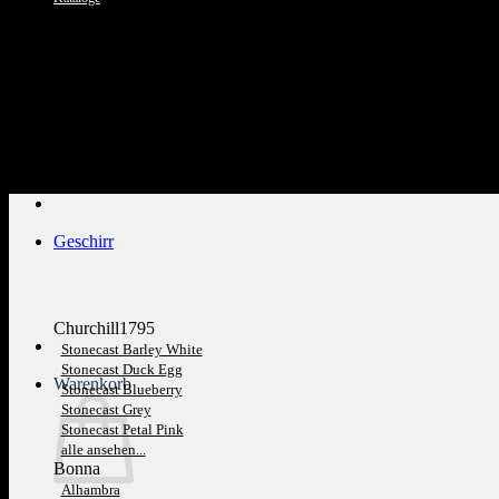
Kundenservice: 089 1270 0802
Geschirr
Churchill1795
Stonecast Barley White
Stonecast Duck Egg
Warenkorb
Stonecast Blueberry
Stonecast Grey
Stonecast Petal Pink
alle ansehen...
Bonna
Alhambra