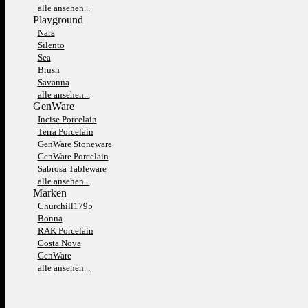
alle ansehen...
Playground
Nara
Silento
Sea
Brush
Savanna
alle ansehen...
GenWare
Incise Porcelain
Terra Porcelain
GenWare Stoneware
GenWare Porcelain
Sabrosa Tableware
alle ansehen...
Marken
Churchill1795
Bonna
RAK Porcelain
Costa Nova
GenWare
alle ansehen...