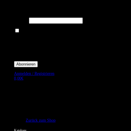
Melden Sie sich für unseren Newsletter an um stets aktuelle
Angebote zu erhalten.
E-Mail*
Ich bin damit einverstanden, E-Mail-Newsletter sowie Werbeaktionen
von Royal Dining zu erhalten. *
Mit der Einwilligung bestätige ich, dass ich der Datenschutzerklärung von
Royal Dining zustimme, und bin mir bewusst, dass ich mich jederzeit
abmelden kann.
Anmelden / Registrieren
0,00
€
Es befinden sich keine Produkte im Warenkorb.
Zurück zum Shop
Kataloge