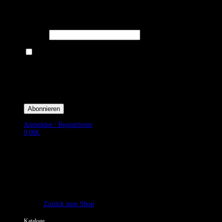
Melden Sie sich für unseren Newsletter an um stets aktuelle
Angebote zu erhalten.
E-Mail*
Ich bin damit einverstanden, E-Mail-Newsletter sowie Werbeaktionen
von Royal Dining zu erhalten. *
Mit der Einwilligung bestätige ich, dass ich der Datenschutzerklärung von
Royal Dining zustimme, und bin mir bewusst, dass ich mich jederzeit
abmelden kann.
Anmelden / Registrieren
0,00
€
Es befinden sich keine Produkte im Warenkorb.
Zurück zum Shop
Kataloge