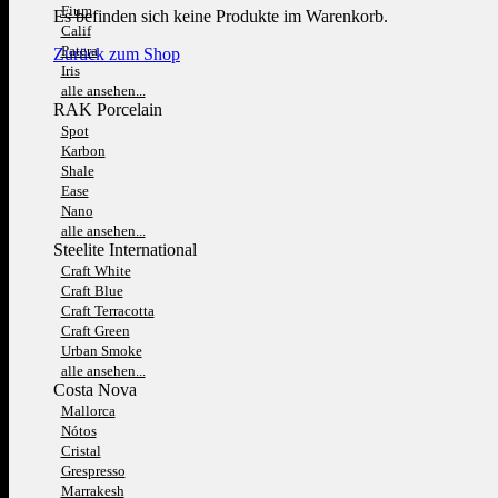
Fium
Es befinden sich keine Produkte im Warenkorb.
Calif
Patera
Zurück zum Shop
Iris
alle ansehen...
RAK Porcelain
Spot
Karbon
Shale
Ease
Nano
alle ansehen...
Steelite International
Craft White
Craft Blue
Craft Terracotta
Craft Green
Urban Smoke
alle ansehen...
Costa Nova
Mallorca
Nótos
Cristal
Grespresso
Marrakesh