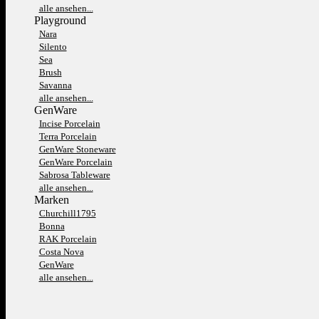
alle ansehen...
Playground
Nara
Silento
Sea
Brush
Savanna
alle ansehen...
GenWare
Incise Porcelain
Terra Porcelain
GenWare Stoneware
GenWare Porcelain
Sabrosa Tableware
alle ansehen...
Marken
Churchill1795
Bonna
RAK Porcelain
Costa Nova
GenWare
alle ansehen...