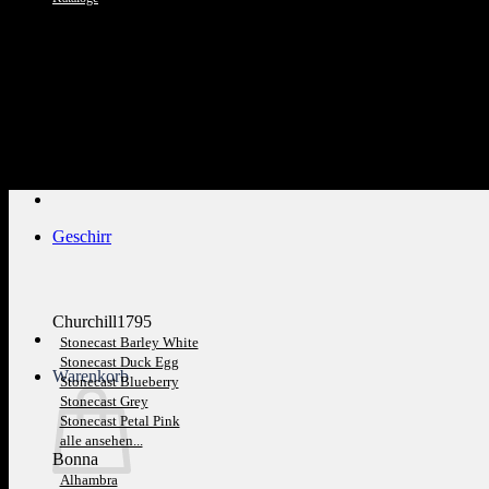
Kundenservice: 089 1270 0802
Geschirr
Churchill1795
Stonecast Barley White
Stonecast Duck Egg
Warenkorb
Stonecast Blueberry
Stonecast Grey
Stonecast Petal Pink
alle ansehen...
Bonna
Alhambra