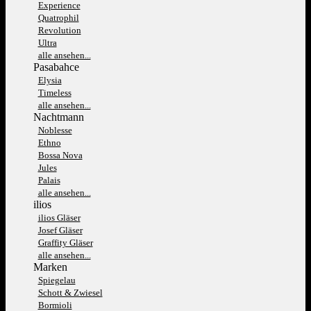
Experience
Quatrophil
Revolution
Ultra
alle ansehen...
Pasabahce
Elysia
Timeless
alle ansehen...
Nachtmann
Noblesse
Ethno
Bossa Nova
Jules
Palais
alle ansehen...
ilios
ilios Gläser
Josef Gläser
Graffity Gläser
alle ansehen...
Marken
Spiegelau
Schott & Zwiesel
Bormioli