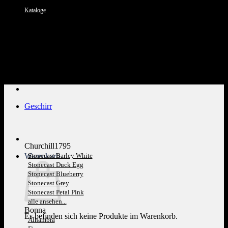
Kataloge
Kundenservice: 089 1270 0802
Geschirr
Churchill1795
Warenkorb
Stonecast Barley White
Stonecast Duck Egg
Stonecast Blueberry
Stonecast Grey
Stonecast Petal Pink
alle ansehen...
Bonna
Es befinden sich keine Produkte im Warenkorb.
Alhambra