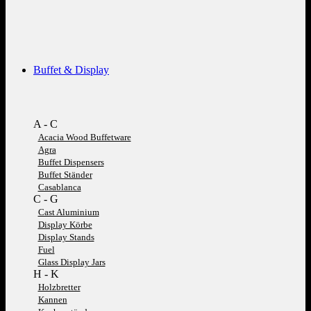
Buffet & Display
A - C
Acacia Wood Buffetware
Agra
Buffet Dispensers
Buffet Ständer
Casablanca
C - G
Cast Aluminium
Display Körbe
Display Stands
Fuel
Glass Display Jars
H - K
Holzbretter
Kannen