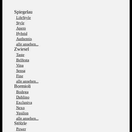
Spiegelau
LifeStyle
Style
Apero
Hybrid
Authentis
alle ansehen...
Zwiesel
Taste
Belfesta
Vina
Sensa
Fine
alle ansehen...
Bormioli
Bodega
Dublino
Exclusiva
Nexo
Ypsilon
alle ansehen...
Stölzle
Power