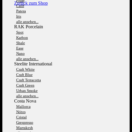
Fium
Zurück zum Shop
Calif
Patera
Iris
alle ansehen...
RAK Porcelain
Spot
Karbon
Shale
Ease
Nano
alle ansehen...
Steelite International
Craft White
Craft Blue
Craft Terracotta
Craft Green
Urban Smoke
alle ansehen...
Costa Nova
Mallorca
Nótos
Cristal
Grespresso
Marrakesh