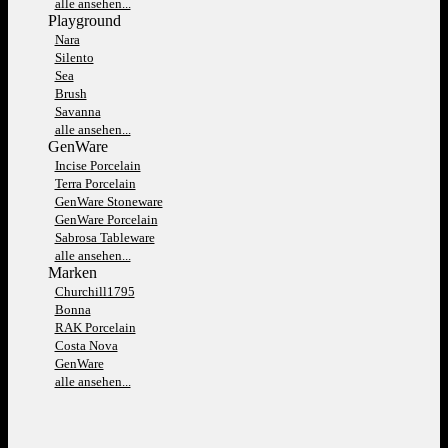
alle ansehen...
Playground
Nara
Silento
Sea
Brush
Savanna
alle ansehen...
GenWare
Incise Porcelain
Terra Porcelain
GenWare Stoneware
GenWare Porcelain
Sabrosa Tableware
alle ansehen...
Marken
Churchill1795
Bonna
RAK Porcelain
Costa Nova
GenWare
alle ansehen...