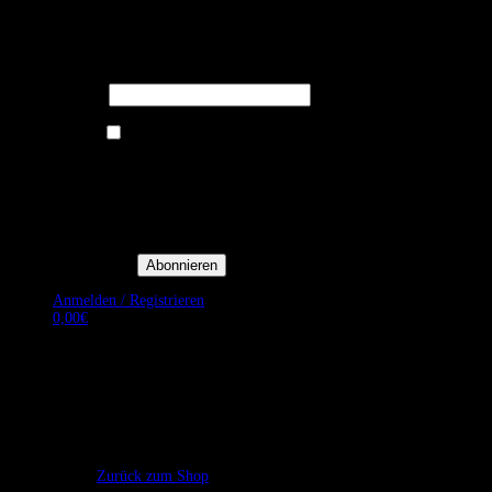
Melden Sie sich für unseren Newsletter
an um stets aktuelle Angebote zu
erhalten.
E-Mail*
Ich bin damit einverstanden, E-
Mail-Newsletter sowie
Werbeaktionen von Royal Dining
zu erhalten. *
Mit der Einwilligung bestätige
ich, dass ich der
Datenschutzerklärung von Royal
Dining zustimme, und bin mir
bewusst, dass ich mich jederzeit
abmelden kann.
Anmelden / Registrieren
0,00
€
Es befinden sich keine Produkte im Warenkorb.
Zurück zum Shop