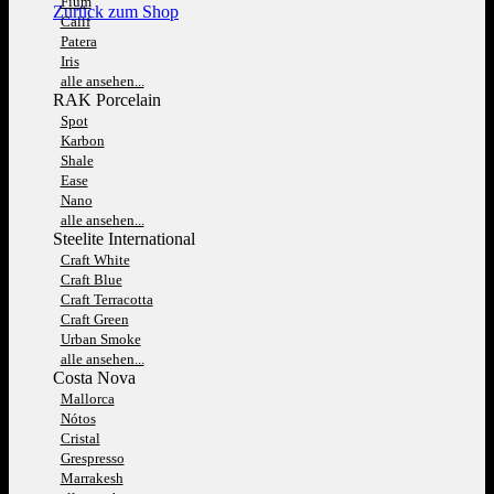
Fium
Zurück zum Shop
Calif
Patera
Iris
alle ansehen...
RAK Porcelain
Spot
Karbon
Shale
Ease
Nano
alle ansehen...
Steelite International
Craft White
Craft Blue
Craft Terracotta
Craft Green
Urban Smoke
alle ansehen...
Costa Nova
Mallorca
Nótos
Cristal
Grespresso
Marrakesh