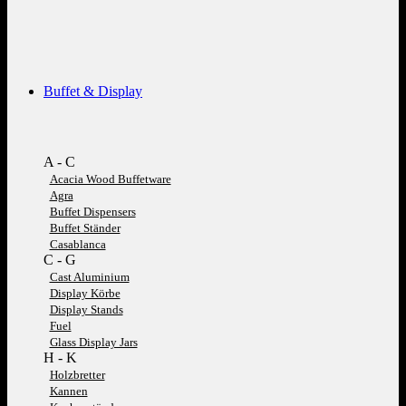
Buffet & Display
A - C
Acacia Wood Buffetware
Agra
Buffet Dispensers
Buffet Ständer
Casablanca
C - G
Cast Aluminium
Display Körbe
Display Stands
Fuel
Glass Display Jars
H - K
Holzbretter
Kannen