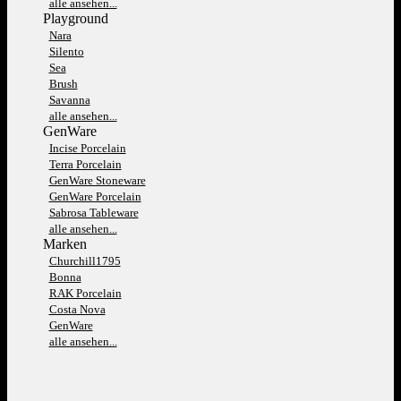
alle ansehen...
Playground
Nara
Silento
Sea
Brush
Savanna
alle ansehen...
GenWare
Incise Porcelain
Terra Porcelain
GenWare Stoneware
GenWare Porcelain
Sabrosa Tableware
alle ansehen...
Marken
Churchill1795
Bonna
RAK Porcelain
Costa Nova
GenWare
alle ansehen...