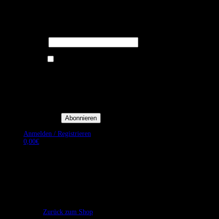
Melden Sie sich für unseren Newsletter
an um stets aktuelle Angebote zu
erhalten.
E-Mail*
Ich bin damit einverstanden, E-
Mail-Newsletter sowie
Werbeaktionen von Royal Dining
zu erhalten. *
Mit der Einwilligung bestätige
ich, dass ich der
Datenschutzerklärung von Royal
Dining zustimme, und bin mir
bewusst, dass ich mich jederzeit
abmelden kann.
Anmelden / Registrieren
0,00
€
Es befinden sich keine Produkte im Warenkorb.
Zurück zum Shop