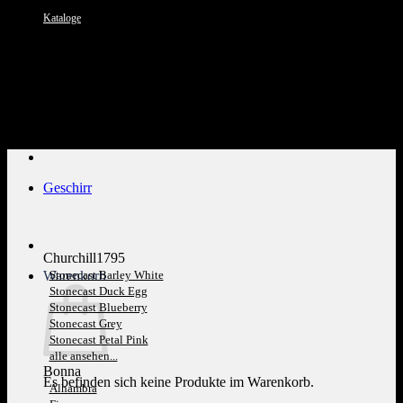
Kataloge
Kundenservice: 089 1270 0802
Geschirr
Churchill1795
Warenkorb
Stonecast Barley White
Stonecast Duck Egg
Stonecast Blueberry
Stonecast Grey
Stonecast Petal Pink
alle ansehen...
Bonna
Es befinden sich keine Produkte im Warenkorb.
Alhambra