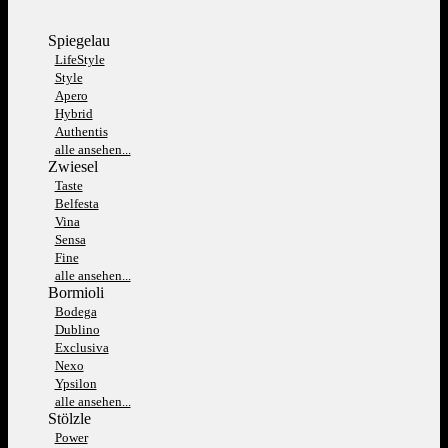
Spiegelau
LifeStyle
Style
Apero
Hybrid
Authentis
alle ansehen...
Zwiesel
Taste
Belfesta
Vina
Sensa
Fine
alle ansehen...
Bormioli
Bodega
Dublino
Exclusiva
Nexo
Ypsilon
alle ansehen...
Stölzle
Power