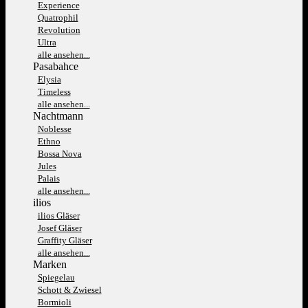
Experience
Quatrophil
Revolution
Ultra
alle ansehen...
Pasabahce
Elysia
Timeless
alle ansehen...
Nachtmann
Noblesse
Ethno
Bossa Nova
Jules
Palais
alle ansehen...
ilios
ilios Gläser
Josef Gläser
Graffity Gläser
alle ansehen...
Marken
Spiegelau
Schott & Zwiesel
Bormioli