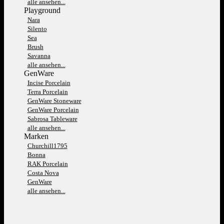
alle ansehen...
Playground
Nara
Silento
Sea
Brush
Savanna
alle ansehen...
GenWare
Incise Porcelain
Terra Porcelain
GenWare Stoneware
GenWare Porcelain
Sabrosa Tableware
alle ansehen...
Marken
Churchill1795
Bonna
RAK Porcelain
Costa Nova
GenWare
alle ansehen...