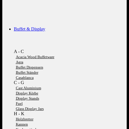
Buffet & Display
A - C
Acacia Wood Buffetware
Agra
Buffet Dispensers
Buffet Ständer
Casablanca
C - G
Cast Aluminium
Display Körbe
Display Stands
Fuel
Glass Display Jars
H - K
Holzbretter
Kannen