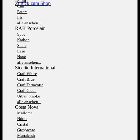
Fium
Zurück zum Shop
Calif
Patera
Iris
alle ansehen...
RAK Porcelain
Spot
Karbon
Shale
Ease
Nano
alle ansehen...
Steelite International
Craft White
Craft Blue
Craft Terracotta
Craft Green
Urban Smoke
alle ansehen...
Costa Nova
Mallorca
Nótos
Cristal
Grespresso
Marrakesh