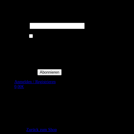
Melden Sie sich für unseren Newsletter
an um stets aktuelle Angebote zu
erhalten.
E-Mail*
Ich bin damit einverstanden, E-
Mail-Newsletter sowie
Werbeaktionen von Royal Dining
zu erhalten. *
Mit der Einwilligung bestätige
ich, dass ich der
Datenschutzerklärung von Royal
Dining zustimme, und bin mir
bewusst, dass ich mich jederzeit
abmelden kann.
Anmelden / Registrieren
0,00
€
Es befinden sich keine Produkte im Warenkorb.
Zurück zum Shop