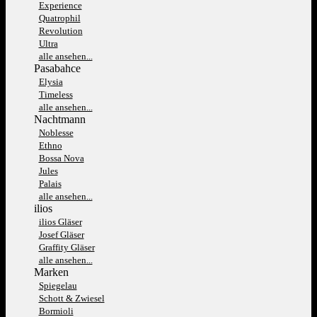
Experience
Quatrophil
Revolution
Ultra
alle ansehen...
Pasabahce
Elysia
Timeless
alle ansehen...
Nachtmann
Noblesse
Ethno
Bossa Nova
Jules
Palais
alle ansehen...
ilios
ilios Gläser
Josef Gläser
Graffity Gläser
alle ansehen...
Marken
Spiegelau
Schott & Zwiesel
Bormioli