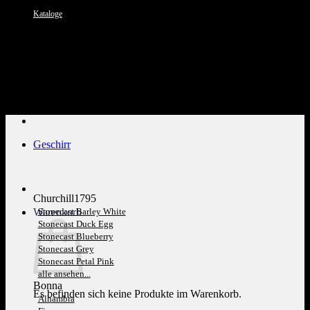
Kataloge
Kundenservice: 089 1270 0802
Geschirr
Churchill1795
Warenkorb
Stonecast Barley White
Stonecast Duck Egg
Stonecast Blueberry
Stonecast Grey
Stonecast Petal Pink
alle ansehen...
Bonna
Es befinden sich keine Produkte im Warenkorb.
Alhambra