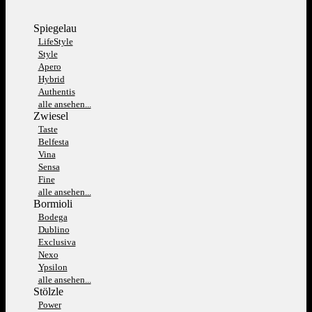
Spiegelau
LifeStyle
Style
Apero
Hybrid
Authentis
alle ansehen...
Zwiesel
Taste
Belfesta
Vina
Sensa
Fine
alle ansehen...
Bormioli
Bodega
Dublino
Exclusiva
Nexo
Ypsilon
alle ansehen...
Stölzle
Power