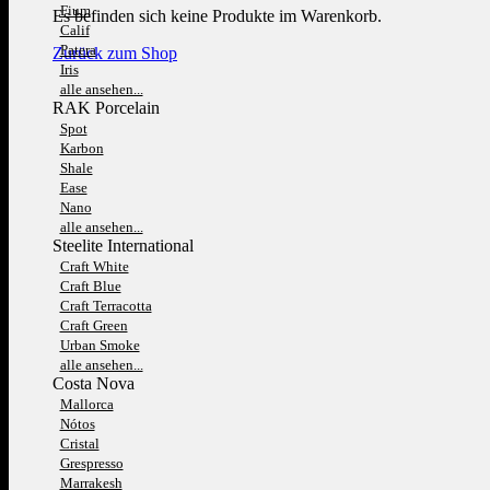
Fium
Es befinden sich keine Produkte im Warenkorb.
Calif
Patera
Zurück zum Shop
Iris
alle ansehen...
RAK Porcelain
Spot
Karbon
Shale
Ease
Nano
alle ansehen...
Steelite International
Craft White
Craft Blue
Craft Terracotta
Craft Green
Urban Smoke
alle ansehen...
Costa Nova
Mallorca
Nótos
Cristal
Grespresso
Marrakesh