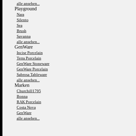
alle ansehen...
Playground
Nara
Silento
Sea
Brush
Savanna
alle ansehen...
GenWare
Incise Porcelain
Terra Porcelain
GenWare Stoneware
GenWare Porcelain
Sabrosa Tableware
alle ansehen...
Marken
Churchill1795
Bonna
RAK Porcelain
Costa Nova
GenWare
alle ansehen...