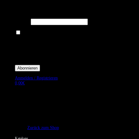
Melden Sie sich für unseren Newsletter an um stets aktuelle
Angebote zu erhalten.
E-Mail*
Ich bin damit einverstanden, E-Mail-Newsletter sowie Werbeaktionen
von Royal Dining zu erhalten. *
Mit der Einwilligung bestätige ich, dass ich der Datenschutzerklärung von
Royal Dining zustimme, und bin mir bewusst, dass ich mich jederzeit
abmelden kann.
Anmelden / Registrieren
0,00
€
Es befinden sich keine Produkte im Warenkorb.
Zurück zum Shop
Kataloge