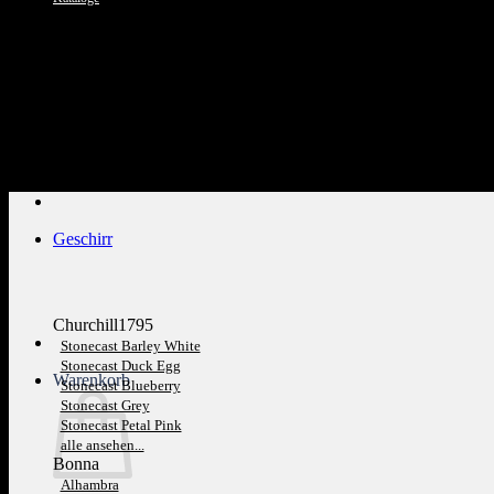
Kundenservice: 089 1270 0802
Geschirr
Churchill1795
Stonecast Barley White
Stonecast Duck Egg
Warenkorb
Stonecast Blueberry
Stonecast Grey
Stonecast Petal Pink
alle ansehen...
Bonna
Alhambra