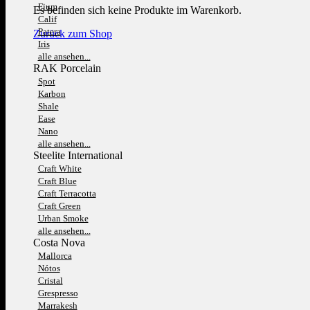
Fium
Es befinden sich keine Produkte im Warenkorb.
Calif
Patera
Zurück zum Shop
Iris
alle ansehen...
RAK Porcelain
Spot
Karbon
Shale
Ease
Nano
alle ansehen...
Steelite International
Craft White
Craft Blue
Craft Terracotta
Craft Green
Urban Smoke
alle ansehen...
Costa Nova
Mallorca
Nótos
Cristal
Grespresso
Marrakesh