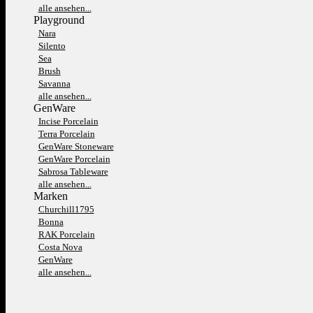
alle ansehen...
Playground
Nara
Silento
Sea
Brush
Savanna
alle ansehen...
GenWare
Incise Porcelain
Terra Porcelain
GenWare Stoneware
GenWare Porcelain
Sabrosa Tableware
alle ansehen...
Marken
Churchill1795
Bonna
RAK Porcelain
Costa Nova
GenWare
alle ansehen...