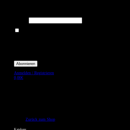
Melden Sie sich für unseren Newsletter an um stets aktuelle
Angebote zu erhalten.
E-Mail*
Ich bin damit einverstanden, E-Mail-Newsletter sowie Werbeaktionen
von Royal Dining zu erhalten. *
Mit der Einwilligung bestätige ich, dass ich der Datenschutzerklärung von
Royal Dining zustimme, und bin mir bewusst, dass ich mich jederzeit
abmelden kann.
Anmelden / Registrieren
0,00
€
Es befinden sich keine Produkte im Warenkorb.
Zurück zum Shop
Kataloge