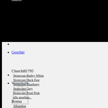
Kundenservice: 089 1270 0802
Geschirr
Churchill1795
Stonecast Barley White
Stonecast Duck Egg
Warenkorb
Stonecast Blueberry
Stonecast Grey
Stonecast Petal Pink
alle ansehen...
Bonna
Alhambra