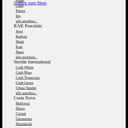
Fium
Zurück zum Shop
Calif
Patera
Iris
alle ansehen...
RAK Porcelain
Spot
Karbon
Shale
Ease
Nano
alle ansehen...
Steelite International
Craft White
Craft Blue
Craft Terracotta
Craft Green
Urban Smoke
alle ansehen...
Costa Nova
Mallorca
Nótos
Cristal
Grespresso
Marrakesh