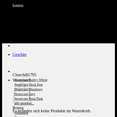
Kataloge
Kundenservice: 089 1270 0802
Geschirr
Churchill1795
Warenkorb
Stonecast Barley White
Stonecast Duck Egg
Stonecast Blueberry
Stonecast Grey
Stonecast Petal Pink
alle ansehen...
Bonna
Es befinden sich keine Produkte im Warenkorb.
Alhambra