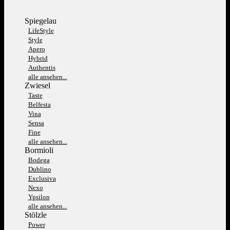
Spiegelau
LifeStyle
Style
Apero
Hybrid
Authentis
alle ansehen...
Zwiesel
Taste
Belfesta
Vina
Sensa
Fine
alle ansehen...
Bormioli
Bodega
Dublino
Exclusiva
Nexo
Ypsilon
alle ansehen...
Stölzle
Power