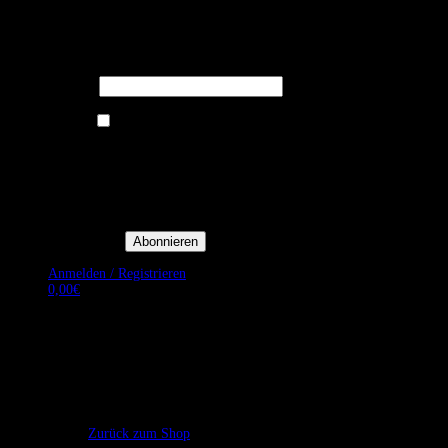
Melden Sie sich für unseren Newsletter
an um stets aktuelle Angebote zu
erhalten.
E-Mail*
Ich bin damit einverstanden, E-
Mail-Newsletter sowie
Werbeaktionen von Royal Dining
zu erhalten. *
Mit der Einwilligung bestätige
ich, dass ich der
Datenschutzerklärung von Royal
Dining zustimme, und bin mir
bewusst, dass ich mich jederzeit
abmelden kann.
Anmelden / Registrieren
0,00
€
Es befinden sich keine Produkte im Warenkorb.
Zurück zum Shop