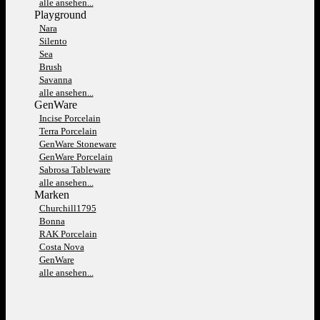
alle ansehen...
Playground
Nara
Silento
Sea
Brush
Savanna
alle ansehen...
GenWare
Incise Porcelain
Terra Porcelain
GenWare Stoneware
GenWare Porcelain
Sabrosa Tableware
alle ansehen...
Marken
Churchill1795
Bonna
RAK Porcelain
Costa Nova
GenWare
alle ansehen...