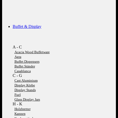
Buffet & Display
A - C
Acacia Wood Buffetware
Agra
Buffet Dispensers
Buffet Ständer
Casablanca
C - G
Cast Aluminium
Display Körbe
Display Stands
Fuel
Glass Display Jars
H - K
Holzbretter
Kannen