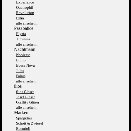
Experience
Quatrophil
Revolution
Ultra
alle ansehen...
Pasabahce
Elysia
Timeless
alle ansehen...
Nachtmann
Noblesse
Ethno
Bossa Nova
Jules
Palais
alle ansehen...
ilios
ilios Gläser
Josef Gläser
Graffity Gläser
alle ansehen...
Marken
Spiegelau
Schott & Zwiesel
Bormioli