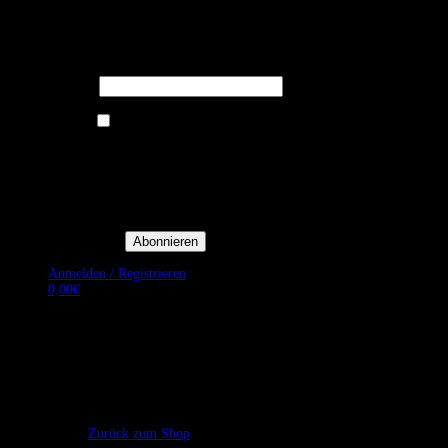
Melden Sie sich für unseren Newsletter
an um stets aktuelle Angebote zu
erhalten.
E-Mail*
Ich bin damit einverstanden, E-
Mail-Newsletter sowie
Werbeaktionen von Royal Dining
zu erhalten. *
Mit der Einwilligung bestätige
ich, dass ich der
Datenschutzerklärung von Royal
Dining zustimme, und bin mir
bewusst, dass ich mich jederzeit
abmelden kann.
Anmelden / Registrieren
0,00
€
Es befinden sich keine Produkte im Warenkorb.
Zurück zum Shop