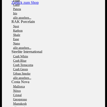
Fium
Zurück zum Shop
Calif
Patera
Iris
alle ansehen...
RAK Porcelain
Spot
Karbon
Shale
Ease
Nano
alle ansehen...
Steelite International
Craft White
Craft Blue
Craft Terracotta
Craft Green
Urban Smoke
alle ansehen...
Costa Nova
Mallorca
Nótos
Cristal
Grespresso
Marrakesh