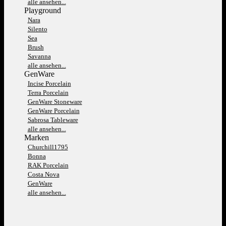
alle ansehen...
Playground
Nara
Silento
Sea
Brush
Savanna
alle ansehen...
GenWare
Incise Porcelain
Terra Porcelain
GenWare Stoneware
GenWare Porcelain
Sabrosa Tableware
alle ansehen...
Marken
Churchill1795
Bonna
RAK Porcelain
Costa Nova
GenWare
alle ansehen...