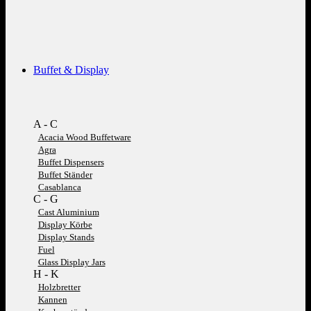
Buffet & Display
A - C
Acacia Wood Buffetware
Agra
Buffet Dispensers
Buffet Ständer
Casablanca
C - G
Cast Aluminium
Display Körbe
Display Stands
Fuel
Glass Display Jars
H - K
Holzbretter
Kannen