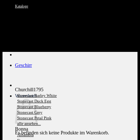
Kataloge
Kundenservice: 089 1270 0802
Geschirr
Churchill1795
Warenkorb
Stonecast Barley White
Stonecast Duck Egg
Stonecast Blueberry
Stonecast Grey
Stonecast Petal Pink
alle ansehen...
Bonna
Es befinden sich keine Produkte im Warenkorb.
Alhambra