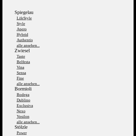
Spiegelau
LifeStyle
Style
Apero
Hybrid
Authentis
alle ansehen...
Zwiesel
Taste
Belfesta
Vina
Sensa
Fine
alle ansehen...
Bormioli
Bodega
Dublino
Exclusiva
Nexo
Ypsilon
alle ansehen...
Stölzle
Power