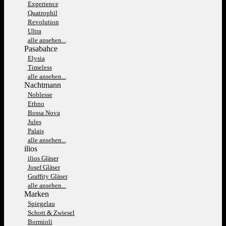
Experience
Quatrophil
Revolution
Ultra
alle ansehen...
Pasabahce
Elysia
Timeless
alle ansehen...
Nachtmann
Noblesse
Ethno
Bossa Nova
Jules
Palais
alle ansehen...
ilios
ilios Gläser
Josef Gläser
Graffity Gläser
alle ansehen...
Marken
Spiegelau
Schott & Zwiesel
Bormioli