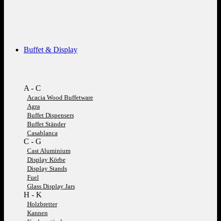
Buffet & Display
A - C
Acacia Wood Buffetware
Agra
Buffet Dispensers
Buffet Ständer
Casablanca
C - G
Cast Aluminium
Display Körbe
Display Stands
Fuel
Glass Display Jars
H - K
Holzbretter
Kannen