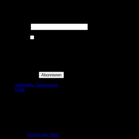
Melden Sie sich für unseren Newsletter
an um stets aktuelle Angebote zu
erhalten.
E-Mail*
Ich bin damit einverstanden, E-
Mail-Newsletter sowie
Werbeaktionen von Royal Dining
zu erhalten. *
Mit der Einwilligung bestätige
ich, dass ich der
Datenschutzerklärung von Royal
Dining zustimme, und bin mir
bewusst, dass ich mich jederzeit
abmelden kann.
Anmelden / Registrieren
0,00
€
Es befinden sich keine Produkte im Warenkorb.
Zurück zum Shop