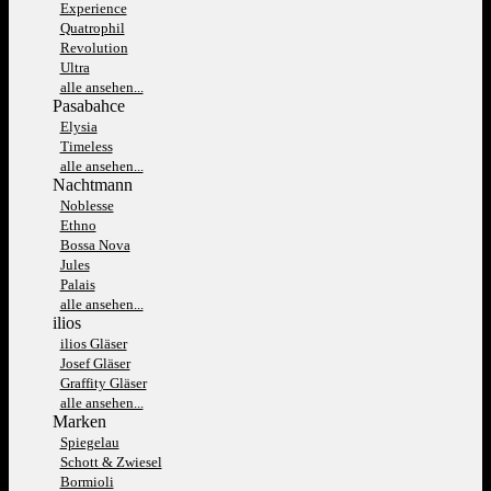
Experience
Quatrophil
Revolution
Ultra
alle ansehen...
Pasabahce
Elysia
Timeless
alle ansehen...
Nachtmann
Noblesse
Ethno
Bossa Nova
Jules
Palais
alle ansehen...
ilios
ilios Gläser
Josef Gläser
Graffity Gläser
alle ansehen...
Marken
Spiegelau
Schott & Zwiesel
Bormioli