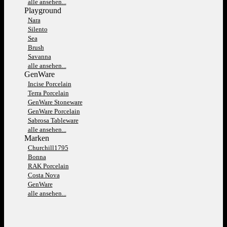
alle ansehen...
Playground
Nara
Silento
Sea
Brush
Savanna
alle ansehen...
GenWare
Incise Porcelain
Terra Porcelain
GenWare Stoneware
GenWare Porcelain
Sabrosa Tableware
alle ansehen...
Marken
Churchill1795
Bonna
RAK Porcelain
Costa Nova
GenWare
alle ansehen...