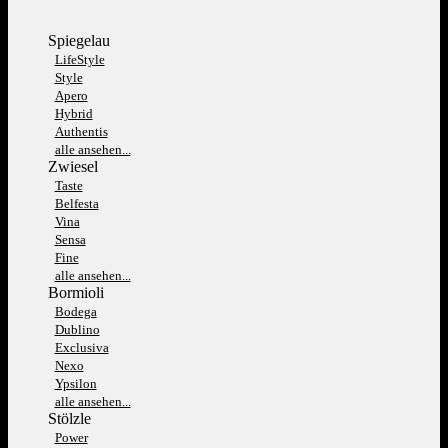
Spiegelau
LifeStyle
Style
Apero
Hybrid
Authentis
alle ansehen...
Zwiesel
Taste
Belfesta
Vina
Sensa
Fine
alle ansehen...
Bormioli
Bodega
Dublino
Exclusiva
Nexo
Ypsilon
alle ansehen...
Stölzle
Power