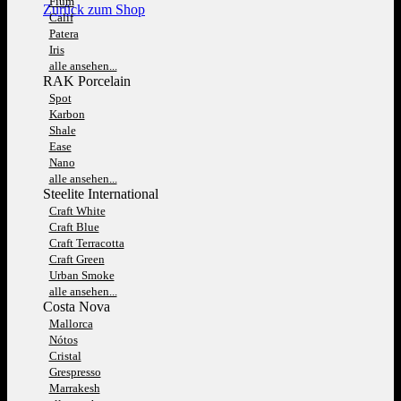
Fium
Zurück zum Shop
Calif
Patera
Iris
alle ansehen...
RAK Porcelain
Spot
Karbon
Shale
Ease
Nano
alle ansehen...
Steelite International
Craft White
Craft Blue
Craft Terracotta
Craft Green
Urban Smoke
alle ansehen...
Costa Nova
Mallorca
Nótos
Cristal
Grespresso
Marrakesh