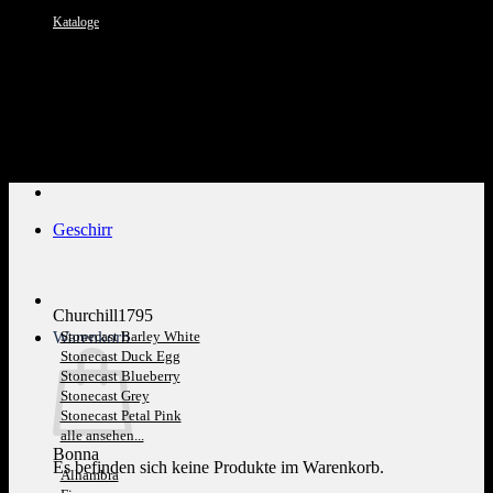
Kataloge
Kundenservice: 089 1270 0802
Geschirr
Churchill1795
Warenkorb
Stonecast Barley White
Stonecast Duck Egg
Stonecast Blueberry
Stonecast Grey
Stonecast Petal Pink
alle ansehen...
Bonna
Es befinden sich keine Produkte im Warenkorb.
Alhambra