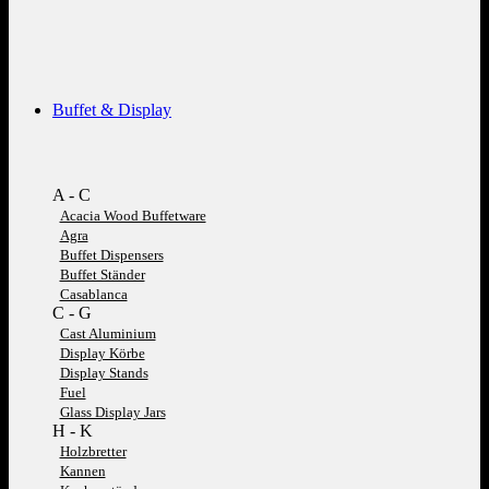
Buffet & Display
A - C
Acacia Wood Buffetware
Agra
Buffet Dispensers
Buffet Ständer
Casablanca
C - G
Cast Aluminium
Display Körbe
Display Stands
Fuel
Glass Display Jars
H - K
Holzbretter
Kannen