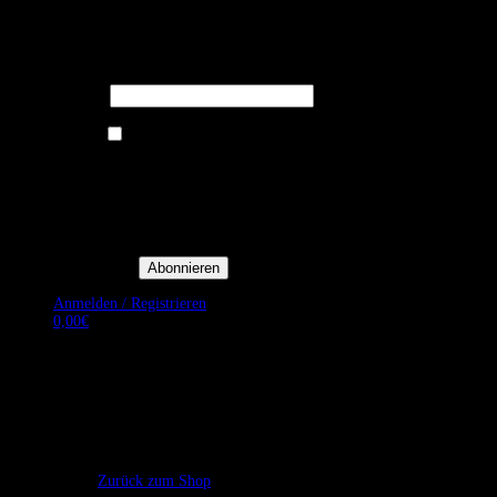
Melden Sie sich für unseren Newsletter
an um stets aktuelle Angebote zu
erhalten.
E-Mail*
Ich bin damit einverstanden, E-
Mail-Newsletter sowie
Werbeaktionen von Royal Dining
zu erhalten. *
Mit der Einwilligung bestätige
ich, dass ich der
Datenschutzerklärung von Royal
Dining zustimme, und bin mir
bewusst, dass ich mich jederzeit
abmelden kann.
Anmelden / Registrieren
0,00
€
Es befinden sich keine Produkte im Warenkorb.
Zurück zum Shop