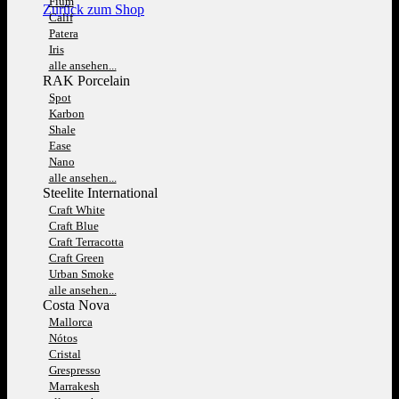
Fium
Zurück zum Shop
Calif
Patera
Iris
alle ansehen...
RAK Porcelain
Spot
Karbon
Shale
Ease
Nano
alle ansehen...
Steelite International
Craft White
Craft Blue
Craft Terracotta
Craft Green
Urban Smoke
alle ansehen...
Costa Nova
Mallorca
Nótos
Cristal
Grespresso
Marrakesh