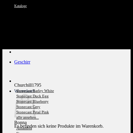
Kataloge
Kundenservice: 089 1270 0802
Geschirr
Churchill1795
Warenkorb
Stonecast Barley White
Stonecast Duck Egg
Stonecast Blueberry
Stonecast Grey
Stonecast Petal Pink
alle ansehen...
Bonna
Es befinden sich keine Produkte im Warenkorb.
Alhambra