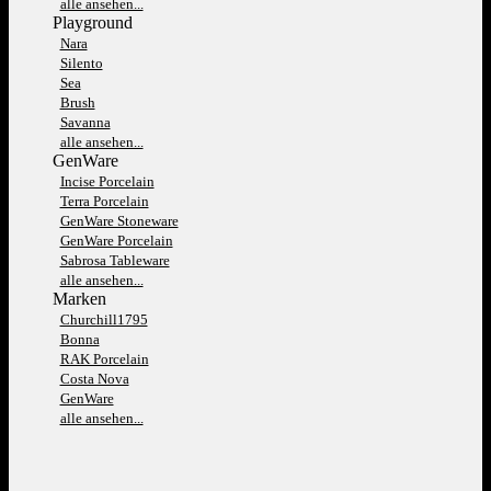
alle ansehen...
Playground
Nara
Silento
Sea
Brush
Savanna
alle ansehen...
GenWare
Incise Porcelain
Terra Porcelain
GenWare Stoneware
GenWare Porcelain
Sabrosa Tableware
alle ansehen...
Marken
Churchill1795
Bonna
RAK Porcelain
Costa Nova
GenWare
alle ansehen...