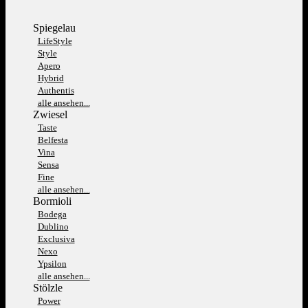
Spiegelau
LifeStyle
Style
Apero
Hybrid
Authentis
alle ansehen...
Zwiesel
Taste
Belfesta
Vina
Sensa
Fine
alle ansehen...
Bormioli
Bodega
Dublino
Exclusiva
Nexo
Ypsilon
alle ansehen...
Stölzle
Power