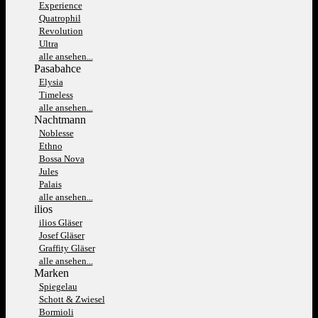
Experience
Quatrophil
Revolution
Ultra
alle ansehen...
Pasabahce
Elysia
Timeless
alle ansehen...
Nachtmann
Noblesse
Ethno
Bossa Nova
Jules
Palais
alle ansehen...
ilios
ilios Gläser
Josef Gläser
Graffity Gläser
alle ansehen...
Marken
Spiegelau
Schott & Zwiesel
Bormioli