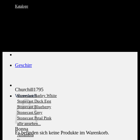
Kataloge
Kundenservice: 089 1270 0802
Geschirr
Churchill1795
Warenkorb
Stonecast Barley White
Stonecast Duck Egg
Stonecast Blueberry
Stonecast Grey
Stonecast Petal Pink
alle ansehen...
Bonna
Es befinden sich keine Produkte im Warenkorb.
Alhambra