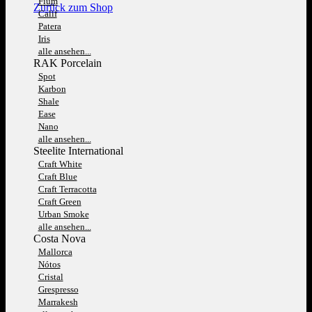
Fium
Zurück zum Shop
Calif
Patera
Iris
alle ansehen...
RAK Porcelain
Spot
Karbon
Shale
Ease
Nano
alle ansehen...
Steelite International
Craft White
Craft Blue
Craft Terracotta
Craft Green
Urban Smoke
alle ansehen...
Costa Nova
Mallorca
Nótos
Cristal
Grespresso
Marrakesh