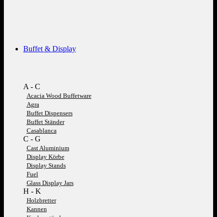
Buffet & Display
A - C
Acacia Wood Buffetware
Agra
Buffet Dispensers
Buffet Ständer
Casablanca
C - G
Cast Aluminium
Display Körbe
Display Stands
Fuel
Glass Display Jars
H - K
Holzbretter
Kannen