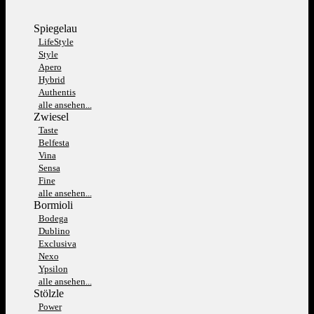
Spiegelau
LifeStyle
Style
Apero
Hybrid
Authentis
alle ansehen...
Zwiesel
Taste
Belfesta
Vina
Sensa
Fine
alle ansehen...
Bormioli
Bodega
Dublino
Exclusiva
Nexo
Ypsilon
alle ansehen...
Stölzle
Power