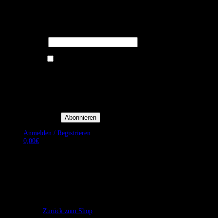
Melden Sie sich für unseren Newsletter
an um stets aktuelle Angebote zu
erhalten.
E-Mail*
Ich bin damit einverstanden, E-
Mail-Newsletter sowie
Werbeaktionen von Royal Dining
zu erhalten. *
Mit der Einwilligung bestätige
ich, dass ich der
Datenschutzerklärung von Royal
Dining zustimme, und bin mir
bewusst, dass ich mich jederzeit
abmelden kann.
Anmelden / Registrieren
0,00
€
Es befinden sich keine Produkte im Warenkorb.
Zurück zum Shop