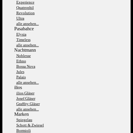
Experience
Quatrophil
Revolution
Ultra
alle ansehen...
Pasabahce
Elysia
Timeless
alle ansehen...
Nachtmann
Noblesse
Ethno
Bossa Nova
Jules
Palais
alle ansehen...
ilios
ilios Gläser
Josef Gläser
Graffity Gläser
alle ansehen...
Marken
Spiegelau
Schott & Zwiesel
Bormioli