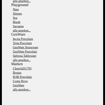
alle ansehen...
Playground
Nara
Silento
Sea
Brush
Savanna
alle ansehen...
GenWare
Incise Porcelain
Terra Porcelain
GenWare Stoneware
GenWare Porcelain
Sabrosa Tableware
alle ansehen...
Marken
Churchill1795
Bonna
RAK Porcelain
Costa Nova
GenWare
alle ansehen...