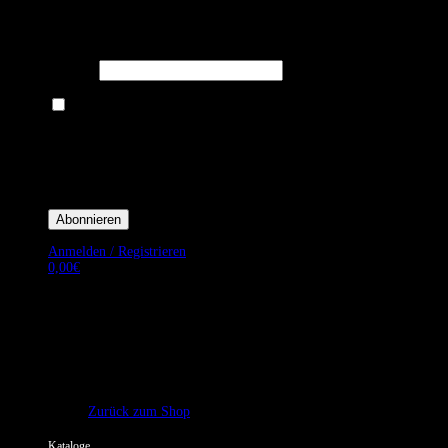
Melden Sie sich für unseren Newsletter an um stets aktuelle
Angebote zu erhalten.
E-Mail*
Ich bin damit einverstanden, E-Mail-Newsletter sowie Werbeaktionen
von Royal Dining zu erhalten. *
Mit der Einwilligung bestätige ich, dass ich der Datenschutzerklärung von
Royal Dining zustimme, und bin mir bewusst, dass ich mich jederzeit
abmelden kann.
Anmelden / Registrieren
0,00
€
Es befinden sich keine Produkte im Warenkorb.
Zurück zum Shop
Kataloge