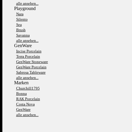
alle ansehen...
Playground
Nara
Silento
Sea
Brush
Savanna
alle ansehen...
GenWare
Incise Porcelain
Terra Porcelain
GenWare Stoneware
GenWare Porcelain
Sabrosa Tableware
alle ansehen...
Marken
Churchill1795
Bonna
RAK Porcelain
Costa Nova
GenWare
alle ansehen...