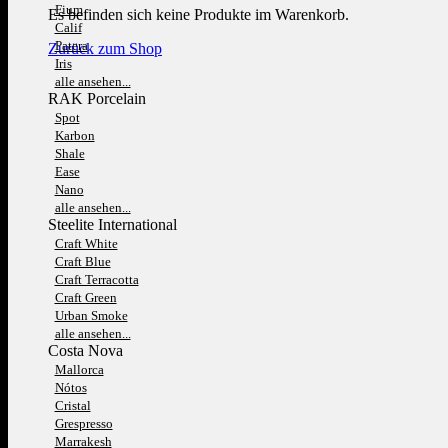
Fium
Es befinden sich keine Produkte im Warenkorb.
Calif
Patera
Zurück zum Shop
Iris
alle ansehen...
RAK Porcelain
Spot
Karbon
Shale
Ease
Nano
alle ansehen...
Steelite International
Craft White
Craft Blue
Craft Terracotta
Craft Green
Urban Smoke
alle ansehen...
Costa Nova
Mallorca
Nótos
Cristal
Grespresso
Marrakesh