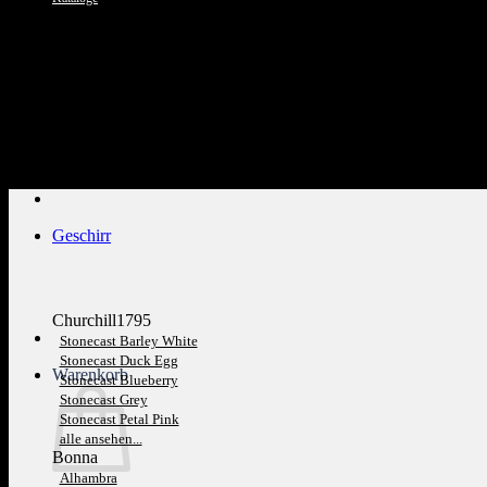
Kundenservice: 089 1270 0802
Geschirr
Churchill1795
Stonecast Barley White
Stonecast Duck Egg
Warenkorb
Stonecast Blueberry
Stonecast Grey
Stonecast Petal Pink
alle ansehen...
Bonna
Alhambra