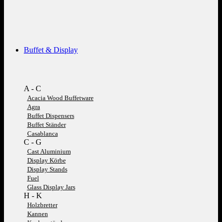
Buffet & Display
A - C
Acacia Wood Buffetware
Agra
Buffet Dispensers
Buffet Ständer
Casablanca
C - G
Cast Aluminium
Display Körbe
Display Stands
Fuel
Glass Display Jars
H - K
Holzbretter
Kannen