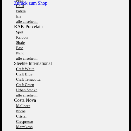
Fium
Zurück zum Shop
Calif
Patera
Iris
alle ansehen...
RAK Porcelain
Spot
Karbon
Shale
Ease
Nano
alle ansehen...
Steelite International
Craft White
Craft Blue
Craft Terracotta
Craft Green
Urban Smoke
alle ansehen...
Costa Nova
Mallorca
Nótos
Cristal
Grespresso
Marrakesh