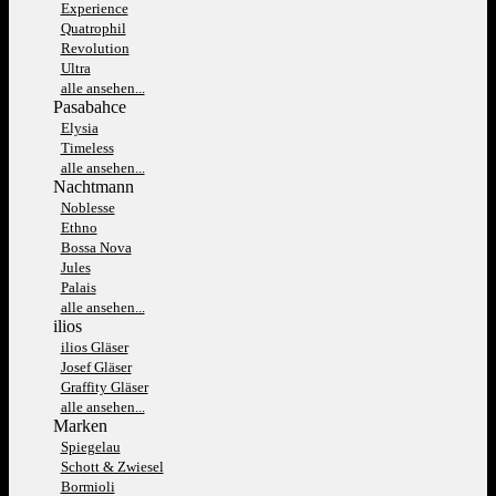
Experience
Quatrophil
Revolution
Ultra
alle ansehen...
Pasabahce
Elysia
Timeless
alle ansehen...
Nachtmann
Noblesse
Ethno
Bossa Nova
Jules
Palais
alle ansehen...
ilios
ilios Gläser
Josef Gläser
Graffity Gläser
alle ansehen...
Marken
Spiegelau
Schott & Zwiesel
Bormioli