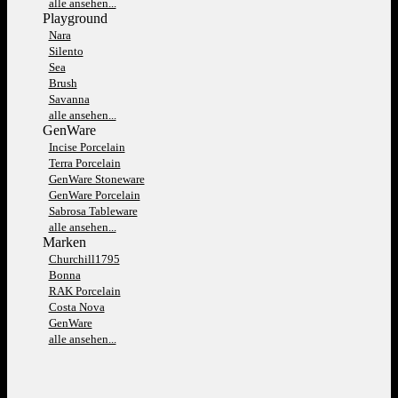
alle ansehen...
Playground
Nara
Silento
Sea
Brush
Savanna
alle ansehen...
GenWare
Incise Porcelain
Terra Porcelain
GenWare Stoneware
GenWare Porcelain
Sabrosa Tableware
alle ansehen...
Marken
Churchill1795
Bonna
RAK Porcelain
Costa Nova
GenWare
alle ansehen...