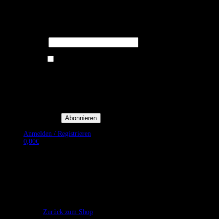
Melden Sie sich für unseren Newsletter
an um stets aktuelle Angebote zu
erhalten.
E-Mail*
Ich bin damit einverstanden, E-
Mail-Newsletter sowie
Werbeaktionen von Royal Dining
zu erhalten. *
Mit der Einwilligung bestätige
ich, dass ich der
Datenschutzerklärung von Royal
Dining zustimme, und bin mir
bewusst, dass ich mich jederzeit
abmelden kann.
Anmelden / Registrieren
0,00
€
Es befinden sich keine Produkte im Warenkorb.
Zurück zum Shop