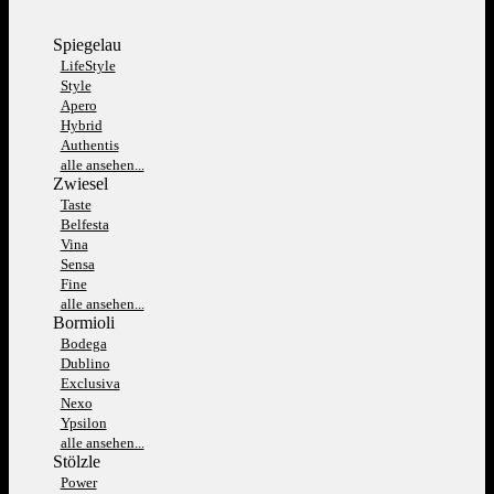
Spiegelau
LifeStyle
Style
Apero
Hybrid
Authentis
alle ansehen...
Zwiesel
Taste
Belfesta
Vina
Sensa
Fine
alle ansehen...
Bormioli
Bodega
Dublino
Exclusiva
Nexo
Ypsilon
alle ansehen...
Stölzle
Power