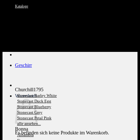
Kataloge
Kundenservice: 089 1270 0802
Geschirr
Churchill1795
Warenkorb
Stonecast Barley White
Stonecast Duck Egg
Stonecast Blueberry
Stonecast Grey
Stonecast Petal Pink
alle ansehen...
Bonna
Es befinden sich keine Produkte im Warenkorb.
Alhambra