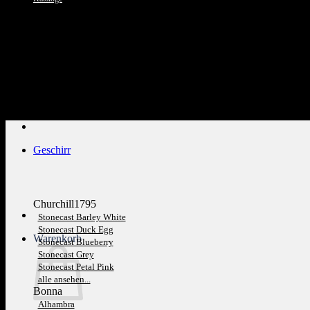
Kundenservice: 089 1270 0802
Geschirr
Churchill1795
Stonecast Barley White
Stonecast Duck Egg
Warenkorb
Stonecast Blueberry
Stonecast Grey
Stonecast Petal Pink
alle ansehen...
Bonna
Alhambra