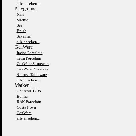
alle ansehen...
Playground
Nara
Silento
Sea
Brush
Savanna
alle ansehen...
GenWare
Incise Porcelain
Terra Porcelain
GenWare Stoneware
GenWare Porcelain
Sabrosa Tableware
alle ansehen...
Marken
Churchill1795
Bonna
RAK Porcelain
Costa Nova
GenWare
alle ansehen...