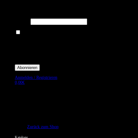
Melden Sie sich für unseren Newsletter an um stets aktuelle
Angebote zu erhalten.
E-Mail*
Ich bin damit einverstanden, E-Mail-Newsletter sowie Werbeaktionen
von Royal Dining zu erhalten. *
Mit der Einwilligung bestätige ich, dass ich der Datenschutzerklärung von
Royal Dining zustimme, und bin mir bewusst, dass ich mich jederzeit
abmelden kann.
Anmelden / Registrieren
0,00
€
Es befinden sich keine Produkte im Warenkorb.
Zurück zum Shop
Kataloge