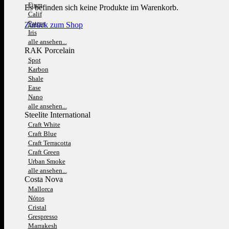
Fium
Es befinden sich keine Produkte im Warenkorb.
Calif
Patera
Zurück zum Shop
Iris
alle ansehen...
RAK Porcelain
Spot
Karbon
Shale
Ease
Nano
alle ansehen...
Steelite International
Craft White
Craft Blue
Craft Terracotta
Craft Green
Urban Smoke
alle ansehen...
Costa Nova
Mallorca
Nótos
Cristal
Grespresso
Marrakesh