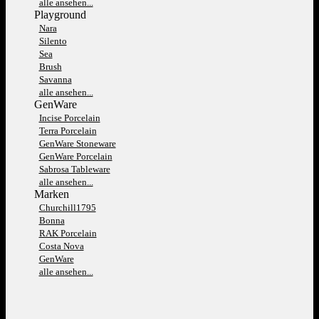
alle ansehen...
Playground
Nara
Silento
Sea
Brush
Savanna
alle ansehen...
GenWare
Incise Porcelain
Terra Porcelain
GenWare Stoneware
GenWare Porcelain
Sabrosa Tableware
alle ansehen...
Marken
Churchill1795
Bonna
RAK Porcelain
Costa Nova
GenWare
alle ansehen...