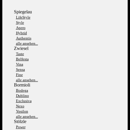
Spiegelau
LifeStyle
Style
Apero
Hybrid
Authentis
alle ansehen...
Zwiesel
Taste
Belfesta
Vina
Sensa
Fine
alle ansehen...
Bormioli
Bodega
Dublino
Exclusiva
Nexo
Ypsilon
alle ansehen...
Stölzle
Power