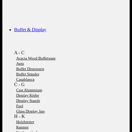
Buffet & Display
A - C
Acacia Wood Buffetware
Agra
Buffet Dispensers
Buffet Ständer
Casablanca
C - G
Cast Aluminium
Display Körbe
Display Stands
Fuel
Glass Display Jars
H - K
Holzbretter
Kannen