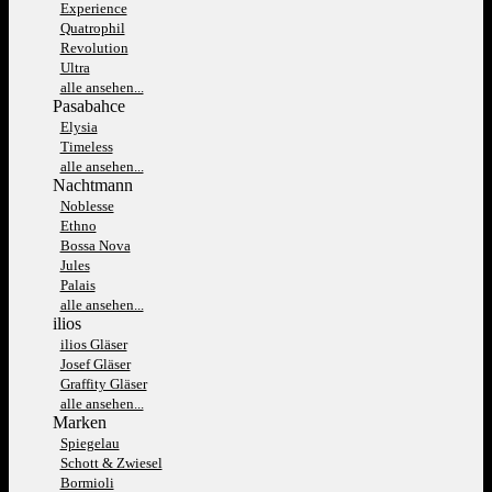
Experience
Quatrophil
Revolution
Ultra
alle ansehen...
Pasabahce
Elysia
Timeless
alle ansehen...
Nachtmann
Noblesse
Ethno
Bossa Nova
Jules
Palais
alle ansehen...
ilios
ilios Gläser
Josef Gläser
Graffity Gläser
alle ansehen...
Marken
Spiegelau
Schott & Zwiesel
Bormioli