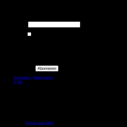
Melden Sie sich für unseren Newsletter
an um stets aktuelle Angebote zu
erhalten.
E-Mail*
Ich bin damit einverstanden, E-
Mail-Newsletter sowie
Werbeaktionen von Royal Dining
zu erhalten. *
Mit der Einwilligung bestätige
ich, dass ich der
Datenschutzerklärung von Royal
Dining zustimme, und bin mir
bewusst, dass ich mich jederzeit
abmelden kann.
Anmelden / Registrieren
0,00
€
Es befinden sich keine Produkte im Warenkorb.
Zurück zum Shop