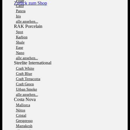
Fium
Zurück zum Shop
Calif
Patera
Iris
alle ansehen...
RAK Porcelain
Spot
Karbon
Shale
Ease
Nano
alle ansehen...
Steelite International
Craft White
Craft Blue
Craft Terracotta
Craft Green
Urban Smoke
alle ansehen...
Costa Nova
Mallorca
Nótos
Cristal
Grespresso
Marrakesh