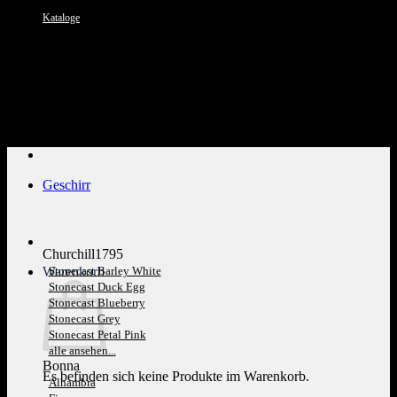
Kataloge
Kundenservice: 089 1270 0802
Geschirr
Churchill1795
Warenkorb
Stonecast Barley White
Stonecast Duck Egg
Stonecast Blueberry
Stonecast Grey
Stonecast Petal Pink
alle ansehen...
Bonna
Es befinden sich keine Produkte im Warenkorb.
Alhambra