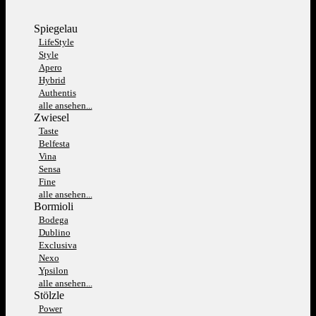
Spiegelau
LifeStyle
Style
Apero
Hybrid
Authentis
alle ansehen...
Zwiesel
Taste
Belfesta
Vina
Sensa
Fine
alle ansehen...
Bormioli
Bodega
Dublino
Exclusiva
Nexo
Ypsilon
alle ansehen...
Stölzle
Power