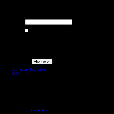
Melden Sie sich für unseren Newsletter
an um stets aktuelle Angebote zu
erhalten.
E-Mail*
Ich bin damit einverstanden, E-
Mail-Newsletter sowie
Werbeaktionen von Royal Dining
zu erhalten. *
Mit der Einwilligung bestätige
ich, dass ich der
Datenschutzerklärung von Royal
Dining zustimme, und bin mir
bewusst, dass ich mich jederzeit
abmelden kann.
Anmelden / Registrieren
0,00
€
Es befinden sich keine Produkte im Warenkorb.
Zurück zum Shop