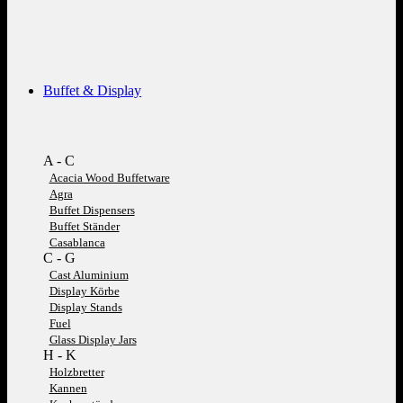
Buffet & Display
A - C
Acacia Wood Buffetware
Agra
Buffet Dispensers
Buffet Ständer
Casablanca
C - G
Cast Aluminium
Display Körbe
Display Stands
Fuel
Glass Display Jars
H - K
Holzbretter
Kannen