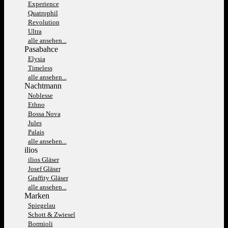
Experience
Quatrophil
Revolution
Ultra
alle ansehen...
Pasabahce
Elysia
Timeless
alle ansehen...
Nachtmann
Noblesse
Ethno
Bossa Nova
Jules
Palais
alle ansehen...
ilios
ilios Gläser
Josef Gläser
Graffity Gläser
alle ansehen...
Marken
Spiegelau
Schott & Zwiesel
Bormioli