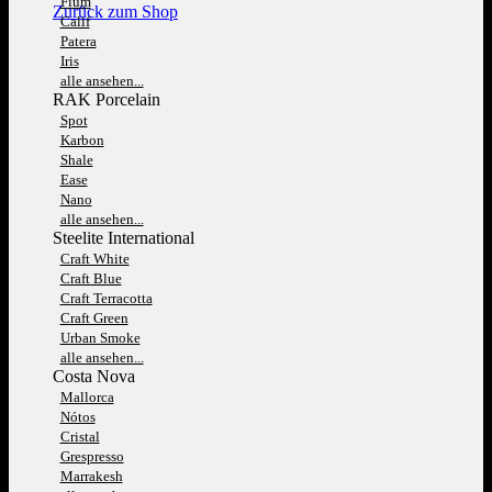
Fium
Zurück zum Shop
Calif
Patera
Iris
alle ansehen...
RAK Porcelain
Spot
Karbon
Shale
Ease
Nano
alle ansehen...
Steelite International
Craft White
Craft Blue
Craft Terracotta
Craft Green
Urban Smoke
alle ansehen...
Costa Nova
Mallorca
Nótos
Cristal
Grespresso
Marrakesh