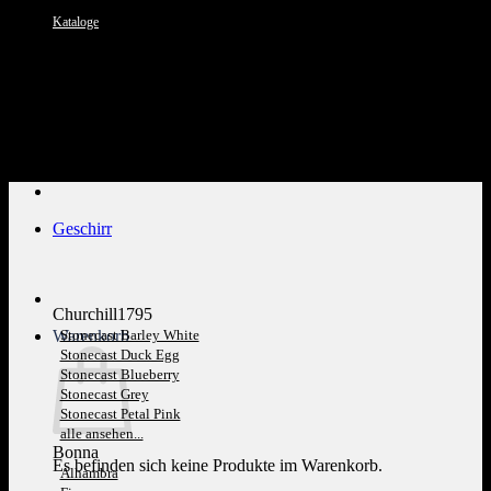
Kataloge
Kundenservice: 089 1270 0802
Geschirr
Churchill1795
Warenkorb
Stonecast Barley White
Stonecast Duck Egg
Stonecast Blueberry
Stonecast Grey
Stonecast Petal Pink
alle ansehen...
Bonna
Es befinden sich keine Produkte im Warenkorb.
Alhambra