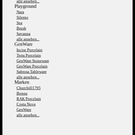
alle ansehen...
Playground
Nara
Silento
Sea
Brush
Savanna
alle ansehen...
GenWare
Incise Porcelain
Terra Porcelain
GenWare Stoneware
GenWare Porcelain
Sabrosa Tableware
alle ansehen...
Marken
Churchill1795
Bonna
RAK Porcelain
Costa Nova
GenWare
alle ansehen...