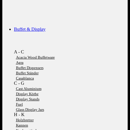
Buffet & Display
A - C
Acacia Wood Buffetware
Agra
Buffet Dispensers
Buffet Ständer
Casablanca
C - G
Cast Aluminium
Display Körbe
Display Stands
Fuel
Glass Display Jars
H - K
Holzbretter
Kannen