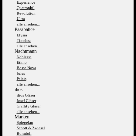
Experience
Quatrophil
Revolution
Ultra
alle ansehen...
Pasabahce
Elysia
Timeless
alle ansehen...
Nachtmann
Noblesse
Ethno
Bossa Nova
Jules
Palais
alle ansehen...
ilios
ilios Gläser
Josef Gläser
Graffity Gläser
alle ansehen...
Marken
Spiegelau
Schott & Zwiesel
Bormioli