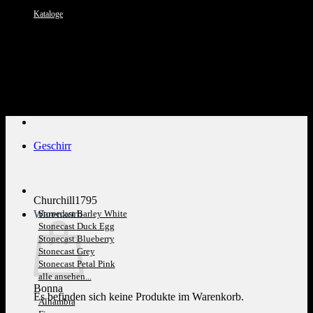
Kataloge
Kundenservice: 089 1270 0802
Geschirr
Churchill1795
Warenkorb
Stonecast Barley White
Stonecast Duck Egg
Stonecast Blueberry
Stonecast Grey
Stonecast Petal Pink
alle ansehen...
Bonna
Es befinden sich keine Produkte im Warenkorb.
Alhambra