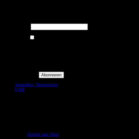
Melden Sie sich für unseren Newsletter
an um stets aktuelle Angebote zu
erhalten.
E-Mail*
Ich bin damit einverstanden, E-
Mail-Newsletter sowie
Werbeaktionen von Royal Dining
zu erhalten. *
Mit der Einwilligung bestätige
ich, dass ich der
Datenschutzerklärung von Royal
Dining zustimme, und bin mir
bewusst, dass ich mich jederzeit
abmelden kann.
Anmelden / Registrieren
0,00
€
Es befinden sich keine Produkte im Warenkorb.
Zurück zum Shop