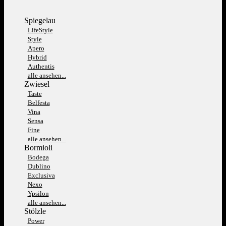
Spiegelau
LifeStyle
Style
Apero
Hybrid
Authentis
alle ansehen...
Zwiesel
Taste
Belfesta
Vina
Sensa
Fine
alle ansehen...
Bormioli
Bodega
Dublino
Exclusiva
Nexo
Ypsilon
alle ansehen...
Stölzle
Power