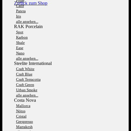
Fium
Zurück zum Shop
Calif
Patera
Iris
alle ansehen...
RAK Porcelain
Spot
Karbon
Shale
Ease
Nano
alle ansehen...
Steelite International
Craft White
Craft Blue
Craft Terracotta
Craft Green
Urban Smoke
alle ansehen...
Costa Nova
Mallorca
Nótos
Cristal
Grespresso
Marrakesh