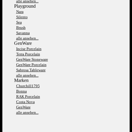
alle ansehen...
Playground
Nara
Silento
Sea
Brush
Savanna
alle ansehen...
GenWare
Incise Porcelain
Terra Porcelain
GenWare Stoneware
GenWare Porcelain
Sabrosa Tableware
alle ansehen...
Marken
Churchill1795
Bonna
RAK Porcelain
Costa Nova
GenWare
alle ansehen...