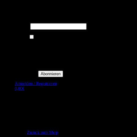
Melden Sie sich für unseren Newsletter
an um stets aktuelle Angebote zu
erhalten.
E-Mail*
Ich bin damit einverstanden, E-
Mail-Newsletter sowie
Werbeaktionen von Royal Dining
zu erhalten. *
Mit der Einwilligung bestätige
ich, dass ich der
Datenschutzerklärung von Royal
Dining zustimme, und bin mir
bewusst, dass ich mich jederzeit
abmelden kann.
Anmelden / Registrieren
0,00
€
Es befinden sich keine Produkte im Warenkorb.
Zurück zum Shop