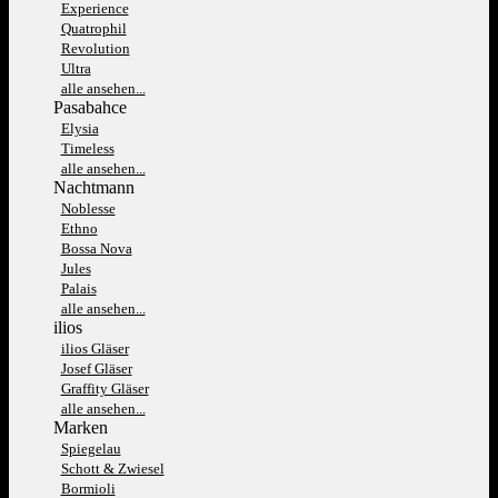
Experience
Quatrophil
Revolution
Ultra
alle ansehen...
Pasabahce
Elysia
Timeless
alle ansehen...
Nachtmann
Noblesse
Ethno
Bossa Nova
Jules
Palais
alle ansehen...
ilios
ilios Gläser
Josef Gläser
Graffity Gläser
alle ansehen...
Marken
Spiegelau
Schott & Zwiesel
Bormioli