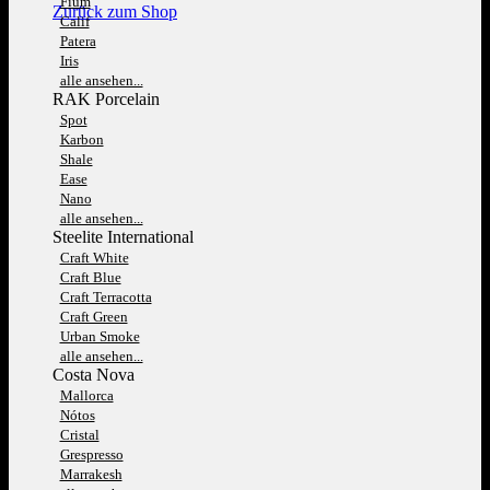
Fium
Zurück zum Shop
Calif
Patera
Iris
alle ansehen...
RAK Porcelain
Spot
Karbon
Shale
Ease
Nano
alle ansehen...
Steelite International
Craft White
Craft Blue
Craft Terracotta
Craft Green
Urban Smoke
alle ansehen...
Costa Nova
Mallorca
Nótos
Cristal
Grespresso
Marrakesh