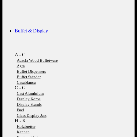
Buffet & Display
A - C
Acacia Wood Buffetware
Agra
Buffet Dispensers
Buffet Ständer
Casablanca
C - G
Cast Aluminium
Display Körbe
Display Stands
Fuel
Glass Display Jars
H - K
Holzbretter
Kannen