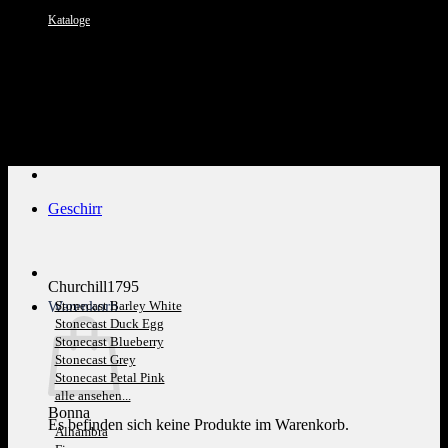
Kataloge
Kundenservice: 089 1270 0802
Geschirr
Churchill1795
Warenkorb
Stonecast Barley White
Stonecast Duck Egg
Stonecast Blueberry
Stonecast Grey
Stonecast Petal Pink
alle ansehen...
Bonna
Es befinden sich keine Produkte im Warenkorb.
Alhambra