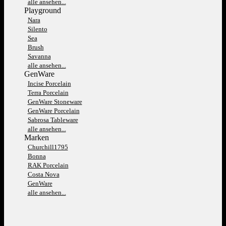
alle ansehen...
Playground
Nara
Silento
Sea
Brush
Savanna
alle ansehen...
GenWare
Incise Porcelain
Terra Porcelain
GenWare Stoneware
GenWare Porcelain
Sabrosa Tableware
alle ansehen...
Marken
Churchill1795
Bonna
RAK Porcelain
Costa Nova
GenWare
alle ansehen...