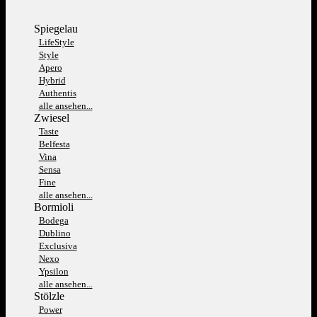
Spiegelau
LifeStyle
Style
Apero
Hybrid
Authentis
alle ansehen...
Zwiesel
Taste
Belfesta
Vina
Sensa
Fine
alle ansehen...
Bormioli
Bodega
Dublino
Exclusiva
Nexo
Ypsilon
alle ansehen...
Stölzle
Power