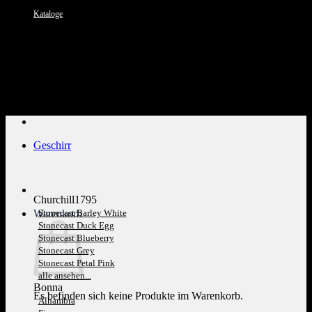
Kataloge
Kundenservice: 089 1270 0802
Geschirr
Churchill1795
Warenkorb
Stonecast Barley White
Stonecast Duck Egg
Stonecast Blueberry
Stonecast Grey
Stonecast Petal Pink
alle ansehen...
Bonna
Es befinden sich keine Produkte im Warenkorb.
Alhambra