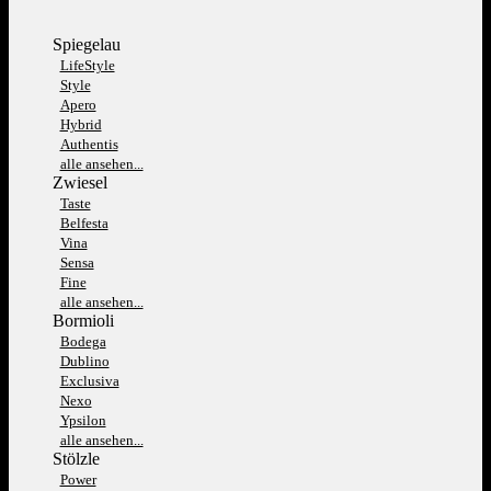
Spiegelau
LifeStyle
Style
Apero
Hybrid
Authentis
alle ansehen...
Zwiesel
Taste
Belfesta
Vina
Sensa
Fine
alle ansehen...
Bormioli
Bodega
Dublino
Exclusiva
Nexo
Ypsilon
alle ansehen...
Stölzle
Power