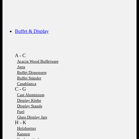
Buffet & Display
A - C
Acacia Wood Buffetware
Agra
Buffet Dispensers
Buffet Ständer
Casablanca
C - G
Cast Aluminium
Display Körbe
Display Stands
Fuel
Glass Display Jars
H - K
Holzbretter
Kannen