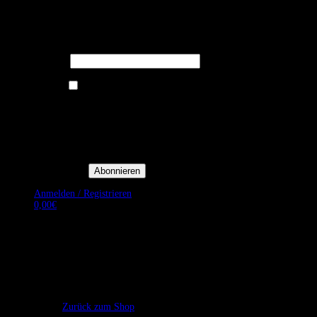
Melden Sie sich für unseren Newsletter
an um stets aktuelle Angebote zu
erhalten.
E-Mail*
Ich bin damit einverstanden, E-
Mail-Newsletter sowie
Werbeaktionen von Royal Dining
zu erhalten. *
Mit der Einwilligung bestätige
ich, dass ich der
Datenschutzerklärung von Royal
Dining zustimme, und bin mir
bewusst, dass ich mich jederzeit
abmelden kann.
Anmelden / Registrieren
0,00
€
Es befinden sich keine Produkte im Warenkorb.
Zurück zum Shop