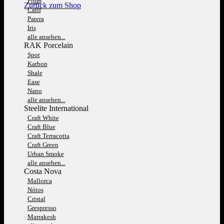
Fium
Zurück zum Shop
Calif
Patera
Iris
alle ansehen...
RAK Porcelain
Spot
Karbon
Shale
Ease
Nano
alle ansehen...
Steelite International
Craft White
Craft Blue
Craft Terracotta
Craft Green
Urban Smoke
alle ansehen...
Costa Nova
Mallorca
Nótos
Cristal
Grespresso
Marrakesh