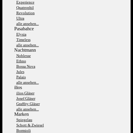
Experience
Quatrophil
Revolution
Ultra
alle ansehen...
Pasabahce
Elysia
Timeless
alle ansehen...
Nachtmann
Noblesse
Ethno
Bossa Nova
Jules
Palais
alle ansehen...
ilios
ilios Gläser
Josef Gläser
Graffity Gläser
alle ansehen...
Marken
Spiegelau
Schott & Zwiesel
Bormioli