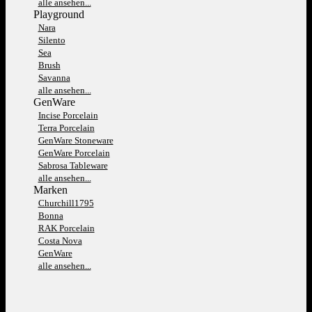
alle ansehen...
Playground
Nara
Silento
Sea
Brush
Savanna
alle ansehen...
GenWare
Incise Porcelain
Terra Porcelain
GenWare Stoneware
GenWare Porcelain
Sabrosa Tableware
alle ansehen...
Marken
Churchill1795
Bonna
RAK Porcelain
Costa Nova
GenWare
alle ansehen...