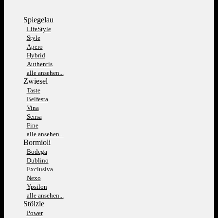
Spiegelau
LifeStyle
Style
Apero
Hybrid
Authentis
alle ansehen...
Zwiesel
Taste
Belfesta
Vina
Sensa
Fine
alle ansehen...
Bormioli
Bodega
Dublino
Exclusiva
Nexo
Ypsilon
alle ansehen...
Stölzle
Power