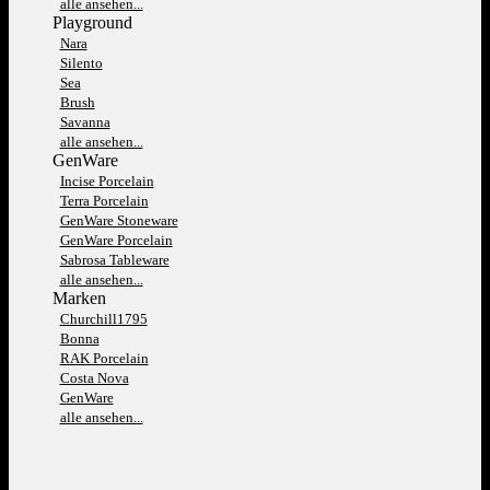
alle ansehen...
Playground
Nara
Silento
Sea
Brush
Savanna
alle ansehen...
GenWare
Incise Porcelain
Terra Porcelain
GenWare Stoneware
GenWare Porcelain
Sabrosa Tableware
alle ansehen...
Marken
Churchill1795
Bonna
RAK Porcelain
Costa Nova
GenWare
alle ansehen...