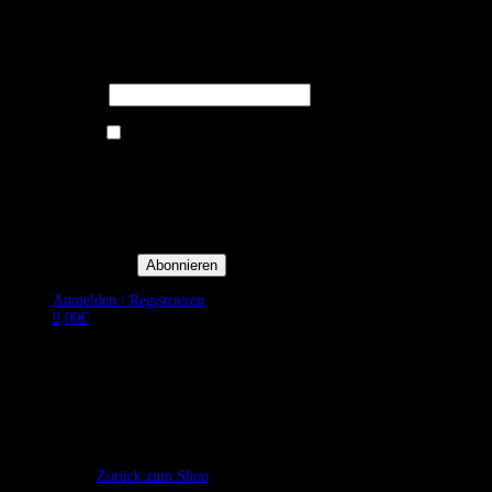
Melden Sie sich für unseren Newsletter
an um stets aktuelle Angebote zu
erhalten.
E-Mail*
Ich bin damit einverstanden, E-
Mail-Newsletter sowie
Werbeaktionen von Royal Dining
zu erhalten. *
Mit der Einwilligung bestätige
ich, dass ich der
Datenschutzerklärung von Royal
Dining zustimme, und bin mir
bewusst, dass ich mich jederzeit
abmelden kann.
Anmelden / Registrieren
0,00
€
Es befinden sich keine Produkte im Warenkorb.
Zurück zum Shop