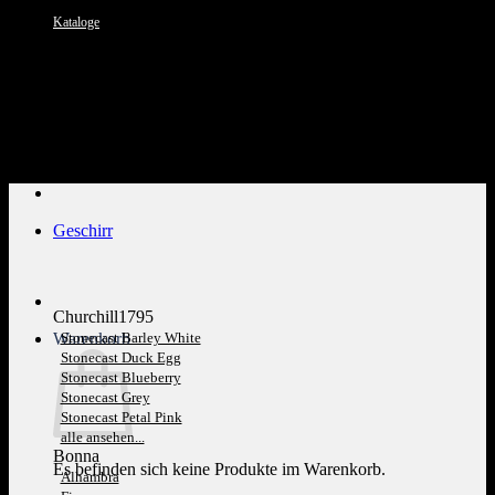
Kataloge
Kundenservice: 089 1270 0802
Geschirr
Churchill1795
Warenkorb
Stonecast Barley White
Stonecast Duck Egg
Stonecast Blueberry
Stonecast Grey
Stonecast Petal Pink
alle ansehen...
Bonna
Es befinden sich keine Produkte im Warenkorb.
Alhambra