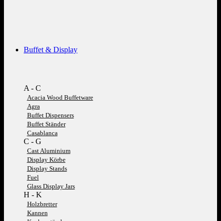
Buffet & Display
A - C
Acacia Wood Buffetware
Agra
Buffet Dispensers
Buffet Ständer
Casablanca
C - G
Cast Aluminium
Display Körbe
Display Stands
Fuel
Glass Display Jars
H - K
Holzbretter
Kannen