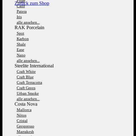
Fium
Zurück zum Shop
Calif
Patera
Iris
alle ansehen...
RAK Porcelain
Spot
Karbon
Shale
Ease
Nano
alle ansehen...
Steelite International
Craft White
Craft Blue
Craft Terracotta
Craft Green
Urban Smoke
alle ansehen...
Costa Nova
Mallorca
Nótos
Cristal
Grespresso
Marrakesh