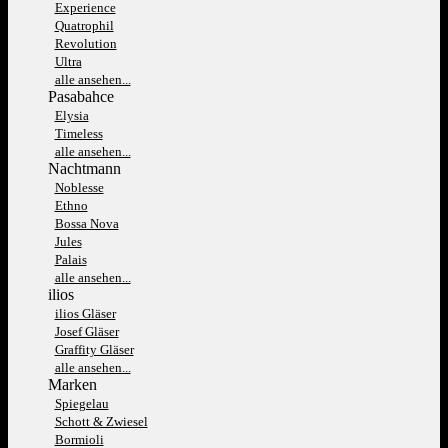
Experience
Quatrophil
Revolution
Ultra
alle ansehen...
Pasabahce
Elysia
Timeless
alle ansehen...
Nachtmann
Noblesse
Ethno
Bossa Nova
Jules
Palais
alle ansehen...
ilios
ilios Gläser
Josef Gläser
Graffity Gläser
alle ansehen...
Marken
Spiegelau
Schott & Zwiesel
Bormioli