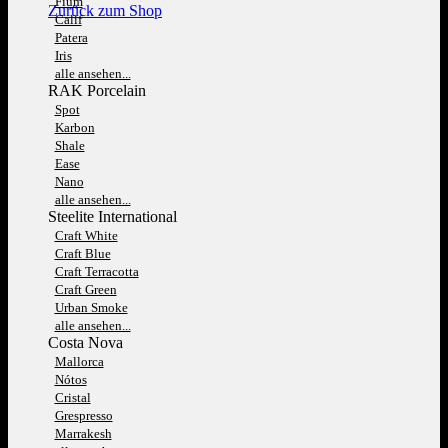
Fium
Zurück zum Shop
Calif
Patera
Iris
alle ansehen...
RAK Porcelain
Spot
Karbon
Shale
Ease
Nano
alle ansehen...
Steelite International
Craft White
Craft Blue
Craft Terracotta
Craft Green
Urban Smoke
alle ansehen...
Costa Nova
Mallorca
Nótos
Cristal
Grespresso
Marrakesh