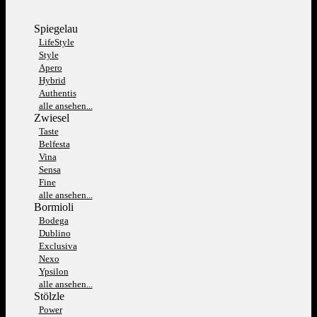
Spiegelau
LifeStyle
Style
Apero
Hybrid
Authentis
alle ansehen...
Zwiesel
Taste
Belfesta
Vina
Sensa
Fine
alle ansehen...
Bormioli
Bodega
Dublino
Exclusiva
Nexo
Ypsilon
alle ansehen...
Stölzle
Power