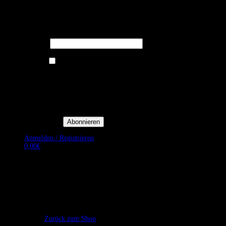
Melden Sie sich für unseren Newsletter
an um stets aktuelle Angebote zu
erhalten.
E-Mail*
Ich bin damit einverstanden, E-
Mail-Newsletter sowie
Werbeaktionen von Royal Dining
zu erhalten. *
Mit der Einwilligung bestätige
ich, dass ich der
Datenschutzerklärung von Royal
Dining zustimme, und bin mir
bewusst, dass ich mich jederzeit
abmelden kann.
Anmelden / Registrieren
0,00
€
Es befinden sich keine Produkte im Warenkorb.
Zurück zum Shop