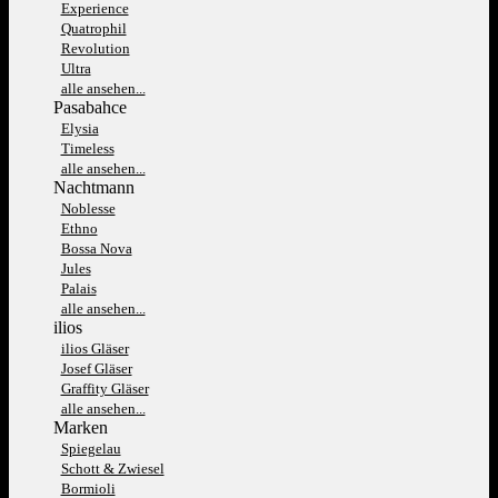
Experience
Quatrophil
Revolution
Ultra
alle ansehen...
Pasabahce
Elysia
Timeless
alle ansehen...
Nachtmann
Noblesse
Ethno
Bossa Nova
Jules
Palais
alle ansehen...
ilios
ilios Gläser
Josef Gläser
Graffity Gläser
alle ansehen...
Marken
Spiegelau
Schott & Zwiesel
Bormioli