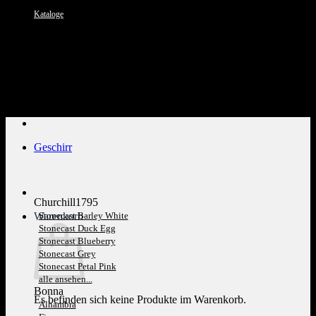
Kataloge
Kundenservice: 089 1270 0802
Geschirr
Churchill1795
Warenkorb
Stonecast Barley White
Stonecast Duck Egg
Stonecast Blueberry
Stonecast Grey
Stonecast Petal Pink
alle ansehen...
Bonna
Es befinden sich keine Produkte im Warenkorb.
Alhambra