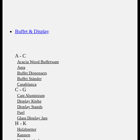
Buffet & Display
A - C
Acacia Wood Buffetware
Agra
Buffet Dispensers
Buffet Ständer
Casablanca
C - G
Cast Aluminium
Display Körbe
Display Stands
Fuel
Glass Display Jars
H - K
Holzbretter
Kannen