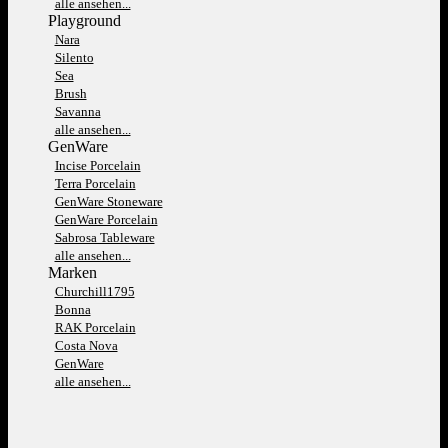
alle ansehen...
Playground
Nara
Silento
Sea
Brush
Savanna
alle ansehen...
GenWare
Incise Porcelain
Terra Porcelain
GenWare Stoneware
GenWare Porcelain
Sabrosa Tableware
alle ansehen...
Marken
Churchill1795
Bonna
RAK Porcelain
Costa Nova
GenWare
alle ansehen...