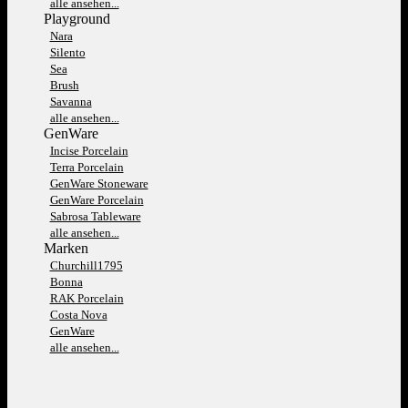
alle ansehen...
Playground
Nara
Silento
Sea
Brush
Savanna
alle ansehen...
GenWare
Incise Porcelain
Terra Porcelain
GenWare Stoneware
GenWare Porcelain
Sabrosa Tableware
alle ansehen...
Marken
Churchill1795
Bonna
RAK Porcelain
Costa Nova
GenWare
alle ansehen...