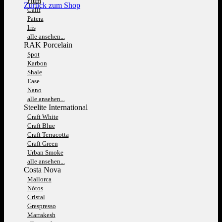
Fium
Zurück zum Shop
Calif
Patera
Iris
alle ansehen...
RAK Porcelain
Spot
Karbon
Shale
Ease
Nano
alle ansehen...
Steelite International
Craft White
Craft Blue
Craft Terracotta
Craft Green
Urban Smoke
alle ansehen...
Costa Nova
Mallorca
Nótos
Cristal
Grespresso
Marrakesh