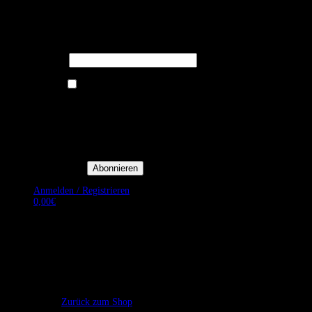
Melden Sie sich für unseren Newsletter
an um stets aktuelle Angebote zu
erhalten.
E-Mail*
Ich bin damit einverstanden, E-
Mail-Newsletter sowie
Werbeaktionen von Royal Dining
zu erhalten. *
Mit der Einwilligung bestätige
ich, dass ich der
Datenschutzerklärung von Royal
Dining zustimme, und bin mir
bewusst, dass ich mich jederzeit
abmelden kann.
Anmelden / Registrieren
0,00
€
Es befinden sich keine Produkte im Warenkorb.
Zurück zum Shop