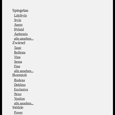
Spiegelau
LifeStyle
Style
Apero
Hybrid
Authentis
alle ansehen...
Zwiesel
Taste
Belfesta
Vina
Sensa
Fine
alle ansehen...
Bormioli
Bodega
Dublino
Exclusiva
Nexo
Ypsilon
alle ansehen...
Stölzle
Power