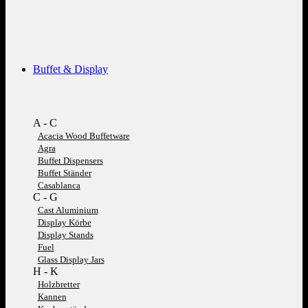
Buffet & Display
A - C
Acacia Wood Buffetware
Agra
Buffet Dispensers
Buffet Ständer
Casablanca
C - G
Cast Aluminium
Display Körbe
Display Stands
Fuel
Glass Display Jars
H - K
Holzbretter
Kannen