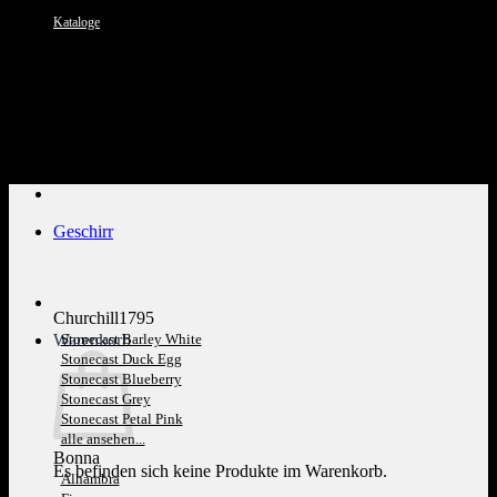
Kataloge
Kundenservice: 089 1270 0802
Geschirr
Churchill1795
Warenkorb
Stonecast Barley White
Stonecast Duck Egg
Stonecast Blueberry
Stonecast Grey
Stonecast Petal Pink
alle ansehen...
Bonna
Es befinden sich keine Produkte im Warenkorb.
Alhambra