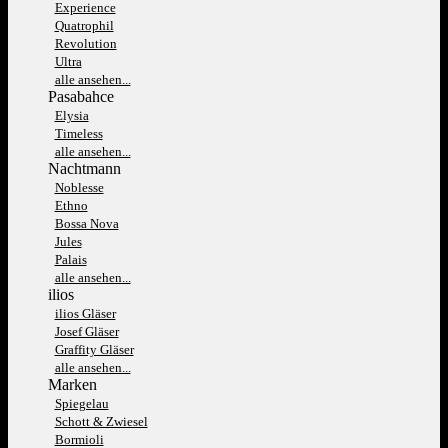
Experience
Quatrophil
Revolution
Ultra
alle ansehen...
Pasabahce
Elysia
Timeless
alle ansehen...
Nachtmann
Noblesse
Ethno
Bossa Nova
Jules
Palais
alle ansehen...
ilios
ilios Gläser
Josef Gläser
Graffity Gläser
alle ansehen...
Marken
Spiegelau
Schott & Zwiesel
Bormioli