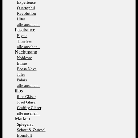
Experience
Quatrophil
Revolution
Ultra
alle ansehen...
Pasabahce
Elysia
Timeless
alle ansehen...
Nachtmann
Noblesse
Ethno
Bossa Nova
Jules
Palais
alle ansehen...
ilios
ilios Gläser
Josef Gläser
Graffity Gläser
alle ansehen...
Marken
Spiegelau
Schott & Zwiesel
Bormioli