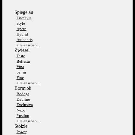
Spiegelau
LifeStyle
Style
Apero
Hybrid
Authentis
alle ansehen...
Zwiesel
Taste
Belfesta
Vina
Sensa
Fine
alle ansehen...
Bormioli
Bodega
Dublino
Exclusiva
Nexo
Ypsilon
alle ansehen...
Stölzle
Power