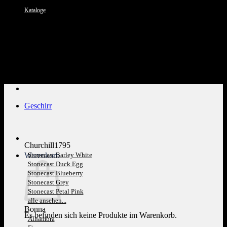
Kataloge
Kundenservice: 089 1270 0802
Geschirr
Churchill1795
Warenkorb
Stonecast Barley White
Stonecast Duck Egg
Stonecast Blueberry
Stonecast Grey
Stonecast Petal Pink
alle ansehen...
Bonna
Es befinden sich keine Produkte im Warenkorb.
Alhambra