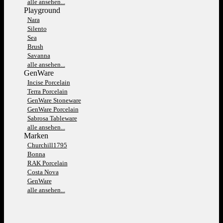
alle ansehen...
Playground
Nara
Silento
Sea
Brush
Savanna
alle ansehen...
GenWare
Incise Porcelain
Terra Porcelain
GenWare Stoneware
GenWare Porcelain
Sabrosa Tableware
alle ansehen...
Marken
Churchill1795
Bonna
RAK Porcelain
Costa Nova
GenWare
alle ansehen...