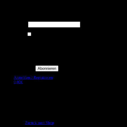
Melden Sie sich für unseren Newsletter
an um stets aktuelle Angebote zu
erhalten.
E-Mail*
Ich bin damit einverstanden, E-
Mail-Newsletter sowie
Werbeaktionen von Royal Dining
zu erhalten. *
Mit der Einwilligung bestätige
ich, dass ich der
Datenschutzerklärung von Royal
Dining zustimme, und bin mir
bewusst, dass ich mich jederzeit
abmelden kann.
Anmelden / Registrieren
0,00
€
Es befinden sich keine Produkte im Warenkorb.
Zurück zum Shop