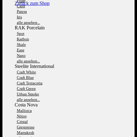
Fium
Zurück zum Shop
Calif
Patera
Iris
alle ansehen...
RAK Porcelain
Spot
Karbon
Shale
Ease
Nano
alle ansehen...
Steelite International
Craft White
Craft Blue
Craft Terracotta
Craft Green
Urban Smoke
alle ansehen...
Costa Nova
Mallorca
Nótos
Cristal
Grespresso
Marrakesh