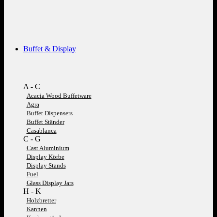
Buffet & Display
A - C
Acacia Wood Buffetware
Agra
Buffet Dispensers
Buffet Ständer
Casablanca
C - G
Cast Aluminium
Display Körbe
Display Stands
Fuel
Glass Display Jars
H - K
Holzbretter
Kannen