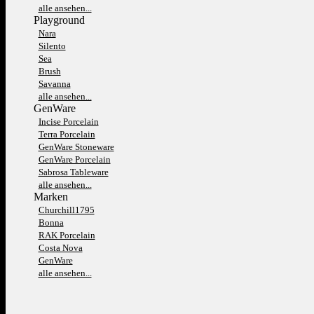
alle ansehen...
Playground
Nara
Silento
Sea
Brush
Savanna
alle ansehen...
GenWare
Incise Porcelain
Terra Porcelain
GenWare Stoneware
GenWare Porcelain
Sabrosa Tableware
alle ansehen...
Marken
Churchill1795
Bonna
RAK Porcelain
Costa Nova
GenWare
alle ansehen...