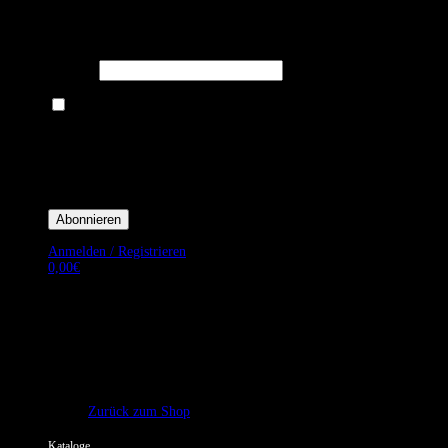
Melden Sie sich für unseren Newsletter an um stets aktuelle
Angebote zu erhalten.
E-Mail*
Ich bin damit einverstanden, E-Mail-Newsletter sowie Werbeaktionen
von Royal Dining zu erhalten. *
Mit der Einwilligung bestätige ich, dass ich der Datenschutzerklärung von
Royal Dining zustimme, und bin mir bewusst, dass ich mich jederzeit
abmelden kann.
Anmelden / Registrieren
0,00
€
Es befinden sich keine Produkte im Warenkorb.
Zurück zum Shop
Kataloge