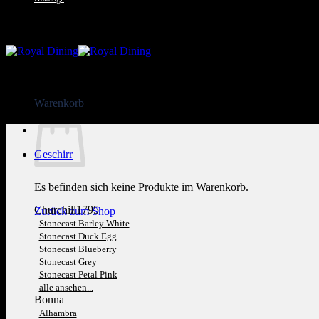
Kundenservice: 089 1270 0802
Warenkorb
Geschirr
Es befinden sich keine Produkte im Warenkorb.
Churchill1795
Zurück zum Shop
Stonecast Barley White
Stonecast Duck Egg
Stonecast Blueberry
Stonecast Grey
Stonecast Petal Pink
alle ansehen...
Bonna
Alhambra