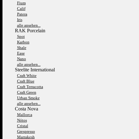
Fium
Calif
Patera
Iris
alle ansehen...
RAK Porcelain
Spot
Karbon
Shale
Ease
Nano
alle ansehen...
Steelite International
Craft White
Craft Blue
Craft Terracotta
Craft Green
Urban Smoke
alle ansehen...
Costa Nova
Mallorca
Nótos
Cristal
Grespresso
Marrakesh